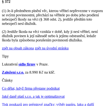
§ 372
(1)
Je-li předmětem plnění věc, kterou věřitel nepřevezme v rozporu
se svými povinnostmi, přechází na věřitele po dobu jeho prodlení
nebezpečí škody na věci (§ 368 odst. 2), jestliže předtím toto
nebezpečí nesl dlužník.
(2)
Jestliže škoda na věci vznikla v době, kdy ji nesl věřitel, není
dlužník povinen k její náhradě nebo k jejímu odstranění, ledaže
škoda byla způsobena porušením povinností dlužníka.
zpět na obsah zákona
zpět na úvodní stránku
Tipy
Lukrativní
sídlo firmy
v Praze.
Založení s.r.o.
za 8.990 Kč na klíč.
Články
Co dělat, když firma přestane podnikat
Jaké daně platí s.r.o. a jak je optimalizovat
Tisk poukazů pro prémiové značky: výběr papíru, laku a další