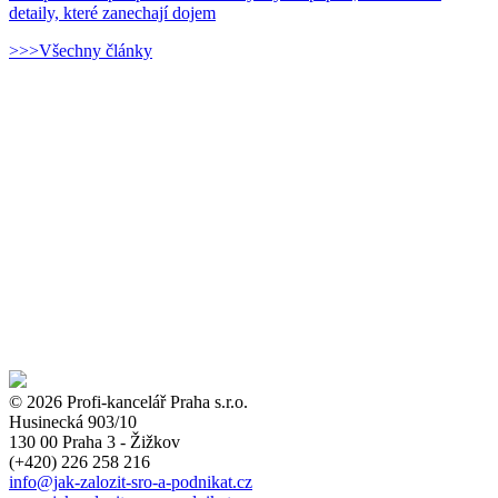
detaily, které zanechají dojem
>>>Všechny články
© 2026 Profi-kancelář Praha s.r.o.
Husinecká 903/10
130 00 Praha 3 - Žižkov
(+420)
226 258 216
info
@jak-zalozit-sro-a-podnikat.cz