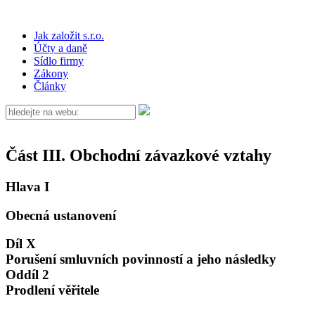
Jak založit s.r.o.
Účty a daně
Sídlo firmy
Zákony
Články
Část III. Obchodní závazkové vztahy
Hlava I
Obecná ustanovení
Díl X
Porušení smluvních povinností a jeho následky
Oddíl 2
Prodlení věřitele