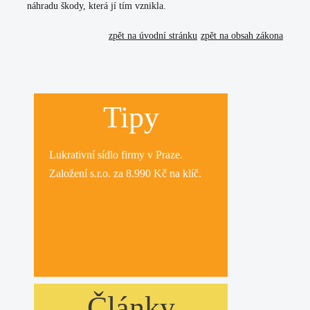
náhradu škody, která jí tím vznikla.
zpět na úvodní stránku
zpět na obsah zákona
Tipy
Lukrativní
sídlo firmy
v Praze.
Založení s.r.o.
za 8.990 Kč na klíč.
Články