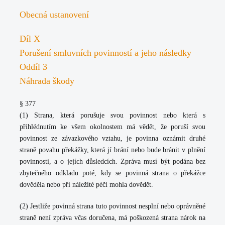
Obecná ustanovení
Díl X
Porušení smluvních povinností a jeho následky
Oddíl 3
Náhrada škody
§ 377
(1)
Strana, která porušuje svou povinnost nebo která s
přihlédnutím ke všem okolnostem má vědět, že poruší svou
povinnost ze závazkového vztahu, je povinna oznámit druhé
straně povahu překážky, která jí brání nebo bude bránit v plnění
povinnosti, a o jejích důsledcích. Zpráva musí být podána bez
zbytečného odkladu poté, kdy se povinná strana o překážce
dověděla nebo při náležité péči mohla dovědět.
(2)
Jestliže povinná strana tuto povinnost nesplní nebo oprávněné
straně není zpráva včas doručena, má poškozená strana nárok na