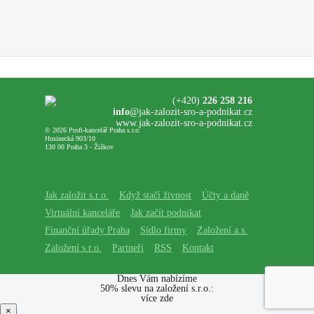
(+420)
226 258 216
info
@jak-zalozit-sro-a-podnikat.cz
www.jak-zalozit-sro-a-podnikat.cz
© 2026 Profi-kancelář Praha s.r.o.
Husinecká 903/10
130 00 Praha 3 - Žižkov
Jak založit s.r.o.
Když stačí živnost
Účty a daně
Virtuální kanceláře
Jak začít podnikat
Finanční úřady Praha
Sídlo firmy
Založení a.s.
Založení s.r.o.
Partneři
RSS
Kontakt
Dnes Vám nabízíme
50% slevu na založení s.r.o.:
více zde
×