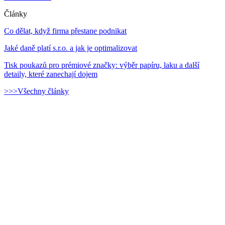
Články
Co dělat, když firma přestane podnikat
Jaké daně platí s.r.o. a jak je optimalizovat
Tisk poukazů pro prémiové značky: výběr papíru, laku a další
detaily, které zanechají dojem
>>>Všechny články