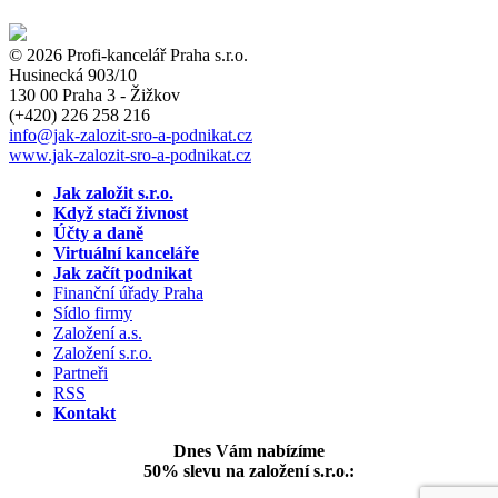
© 2026 Profi-kancelář Praha s.r.o.
Husinecká 903/10
130 00 Praha 3 - Žižkov
(+420)
226 258 216
info
@jak-zalozit-sro-a-podnikat.cz
www.jak-zalozit-sro-a-podnikat.cz
Jak založit s.r.o.
Když stačí živnost
Účty a daně
Virtuální kanceláře
Jak začít podnikat
Finanční úřady Praha
Sídlo firmy
Založení a.s.
Založení s.r.o.
Partneři
RSS
Kontakt
Dnes Vám nabízíme
50% slevu na založení s.r.o.: