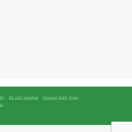
áře
Jak začít podnikat
Finanční úřady Praha
kt