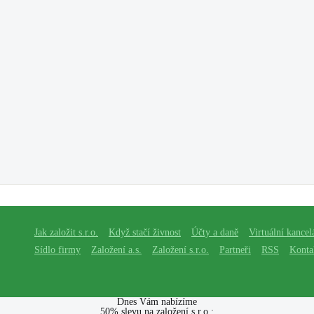
Jak založit s.r.o.
Když stačí živnost
Účty a daně
Virtuální kancel
Sídlo firmy
Založení a.s.
Založení s.r.o.
Partneři
RSS
Konta
Dnes Vám nabízíme
50% slevu na založení s.r.o.: