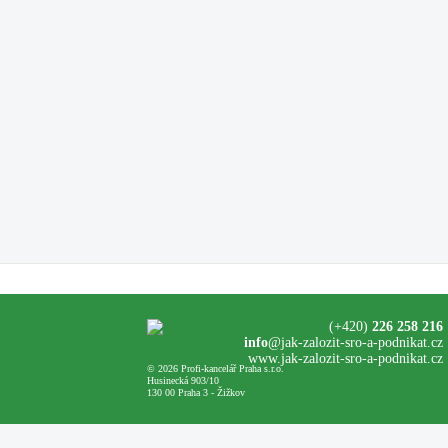
(+420)
226 258 216
info
@jak-zalozit-sro-a-podnikat.cz
www.jak-zalozit-sro-a-podnikat.cz
© 2026 Profi-kancelář Praha s.r.o.
Husinecká 903/10
130 00 Praha 3 - Žižkov