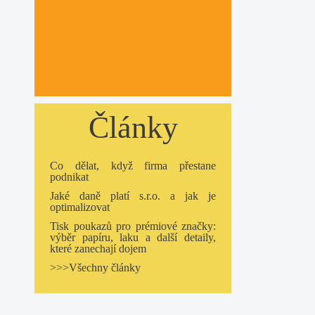
Články
Co dělat, když firma přestane
podnikat
Jaké daně platí s.r.o. a jak je
optimalizovat
Tisk poukazů pro prémiové značky:
výběr papíru, laku a další detaily,
které zanechají dojem
>>>Všechny články