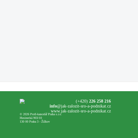
(+420)
226 258 216
info
@jak-zalozit-sro-a-podnikat.cz
www.jak-zalozit-sro-a-podnikat.cz
© 2026 Profi-kancelář Praha s.r.o.
Husinecká 903/10
130 00 Praha 3 - Žižkov