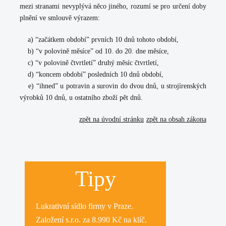
mezi stranami nevyplývá něco jiného, rozumí se pro určení doby
plnění ve smlouvě výrazem:
a)
“začátkem období” prvních 10 dnů tohoto období,
b)
“v polovině měsíce” od 10. do 20. dne měsíce,
c)
“v polovině čtvrtletí” druhý měsíc čtvrtletí,
d)
“koncem období” posledních 10 dnů období,
e)
“ihned” u potravin a surovin do dvou dnů, u strojírenských
výrobků 10 dnů, u ostatního zboží pět dnů.
zpět na úvodní stránku
zpět na obsah zákona
Tipy
Lukrativní
sídlo firmy
v Praze.
Založení s.r.o.
za 8.990 Kč na klíč.