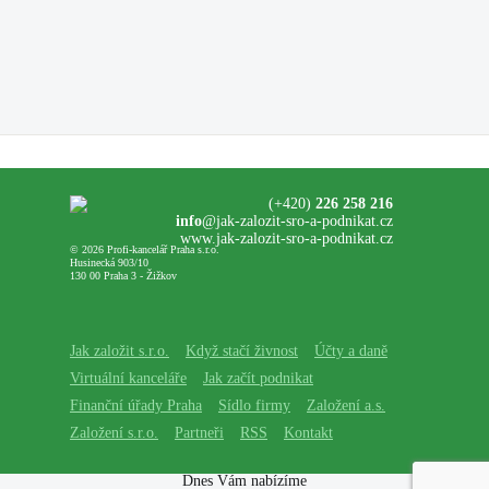
(+420)
226 258 216
info
@jak-zalozit-sro-a-podnikat.cz
www.jak-zalozit-sro-a-podnikat.cz
© 2026 Profi-kancelář Praha s.r.o.
Husinecká 903/10
130 00 Praha 3 - Žižkov
Jak založit s.r.o.
Když stačí živnost
Účty a daně
Virtuální kanceláře
Jak začít podnikat
Finanční úřady Praha
Sídlo firmy
Založení a.s.
Založení s.r.o.
Partneři
RSS
Kontakt
Dnes Vám nabízíme