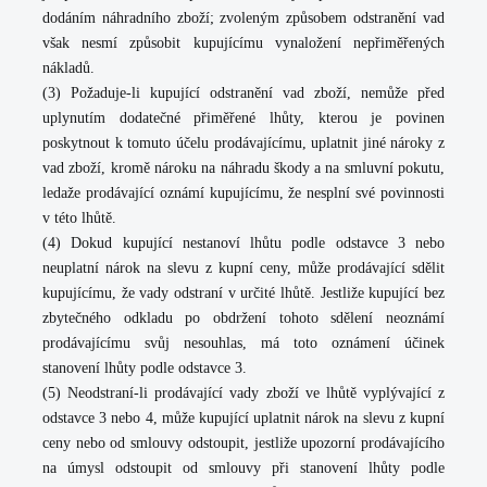
dodáním náhradního zboží; zvoleným způsobem odstranění vad
však nesmí způsobit kupujícímu vynaložení nepřiměřených
nákladů.
(3) Požaduje-li kupující odstranění vad zboží, nemůže před
uplynutím dodatečné přiměřené lhůty, kterou je povinen
poskytnout k tomuto účelu prodávajícímu, uplatnit jiné nároky z
vad zboží, kromě nároku na náhradu škody a na smluvní pokutu,
ledaže prodávající oznámí kupujícímu, že nesplní své povinnosti
v této lhůtě.
(4) Dokud kupující nestanoví lhůtu podle odstavce 3 nebo
neuplatní nárok na slevu z kupní ceny, může prodávající sdělit
kupujícímu, že vady odstraní v určité lhůtě. Jestliže kupující bez
zbytečného odkladu po obdržení tohoto sdělení neoznámí
prodávajícímu svůj nesouhlas, má toto oznámení účinek
stanovení lhůty podle odstavce 3.
(5) Neodstraní-li prodávající vady zboží ve lhůtě vyplývající z
odstavce 3 nebo 4, může kupující uplatnit nárok na slevu z kupní
ceny nebo od smlouvy odstoupit, jestliže upozorní prodávajícího
na úmysl odstoupit od smlouvy při stanovení lhůty podle