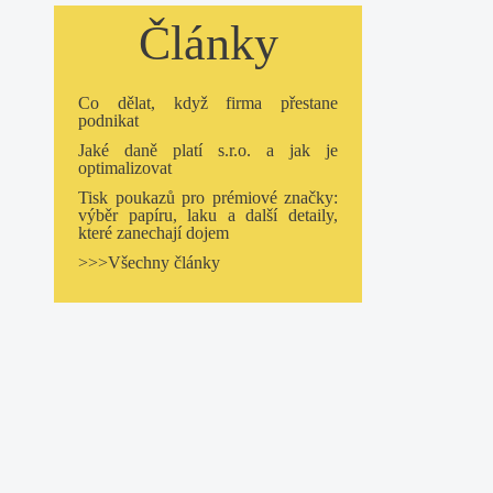
Články
Co dělat, když firma přestane
podnikat
Jaké daně platí s.r.o. a jak je
optimalizovat
Tisk poukazů pro prémiové značky:
výběr papíru, laku a další detaily,
které zanechají dojem
>>>Všechny články