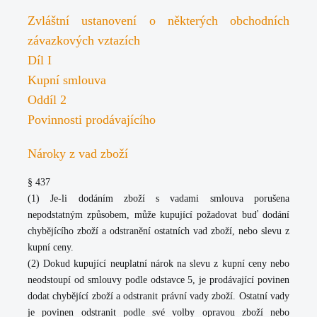
Zvláštní ustanovení o některých obchodních
závazkových vztazích
Díl I
Kupní smlouva
Oddíl 2
Povinnosti prodávajícího
Nároky z vad zboží
§ 437
(1) Je-li dodáním zboží s vadami smlouva porušena
nepodstatným způsobem, může kupující požadovat buď dodání
chybějícího zboží a odstranění ostatních vad zboží, nebo slevu z
kupní ceny.
(2) Dokud kupující neuplatní nárok na slevu z kupní ceny nebo
neodstoupí od smlouvy podle odstavce 5, je prodávající povinen
dodat chybějící zboží a odstranit právní vady zboží. Ostatní vady
je povinen odstranit podle své volby opravou zboží nebo