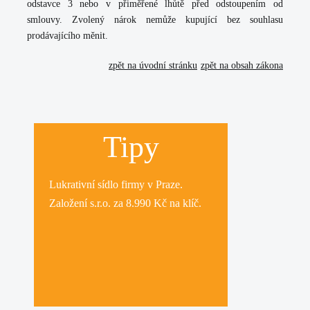
odstavce 3 nebo v přiměřené lhůtě před odstoupením od
smlouvy. Zvolený nárok nemůže kupující bez souhlasu
prodávajícího měnit.
zpět na úvodní stránku
zpět na obsah zákona
Tipy
Lukrativní
sídlo firmy
v Praze.
Založení s.r.o.
za 8.990 Kč na klíč.