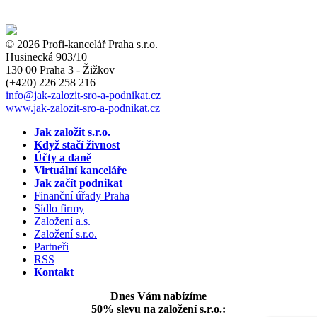
© 2026 Profi-kancelář Praha s.r.o.
Husinecká 903/10
130 00 Praha 3 - Žižkov
(+420)
226 258 216
info
@jak-zalozit-sro-a-podnikat.cz
www.jak-zalozit-sro-a-podnikat.cz
Jak založit s.r.o.
Když stačí živnost
Účty a daně
Virtuální kanceláře
Jak začít podnikat
Finanční úřady Praha
Sídlo firmy
Založení a.s.
Založení s.r.o.
Partneři
RSS
Kontakt
Dnes Vám nabízíme
50% slevu na založení s.r.o.: