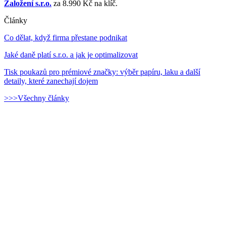
Založení s.r.o.
za 8.990 Kč na klíč.
Články
Co dělat, když firma přestane podnikat
Jaké daně platí s.r.o. a jak je optimalizovat
Tisk poukazů pro prémiové značky: výběr papíru, laku a další
detaily, které zanechají dojem
>>>Všechny články