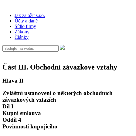
Jak založit s.r.o.
Účty a daně
Sídlo firmy
Zákony
Články
Část III. Obchodní závazkové vztahy
Hlava II
Zvláštní ustanovení o některých obchodních
závazkových vztazích
Díl I
Kupní smlouva
Oddíl 4
Povinnosti kupujícího