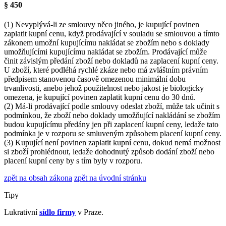
§ 450
(1)
Nevyplývá-li ze smlouvy něco jiného, je kupující povinen
zaplatit kupní cenu, když prodávající v souladu se smlouvou a tímto
zákonem umožní kupujícímu nakládat se zbožím nebo s doklady
umožňujícími kupujícímu nakládat se zbožím. Prodávající může
činit závislým předání zboží nebo dokladů na zaplacení kupní ceny.
U zboží, které podléhá rychlé zkáze nebo má zvláštním právním
předpisem stanovenou časově omezenou minimální dobu
trvanlivosti, anebo jehož použitelnost nebo jakost je biologicky
omezena, je kupující povinen zaplatit kupní cenu do 30 dnů.
(2)
Má-li prodávající podle smlouvy odeslat zboží, může tak učinit s
podmínkou, že zboží nebo doklady umožňující nakládání se zbožím
budou kupujícímu předány jen při zaplacení kupní ceny, ledaže tato
podmínka je v rozporu se smluveným způsobem placení kupní ceny.
(3)
Kupující není povinen zaplatit kupní cenu, dokud nemá možnost
si zboží prohlédnout, ledaže dohodnutý způsob dodání zboží nebo
placení kupní ceny by s tím byly v rozporu.
zpět na obsah zákona
zpět na úvodní stránku
Tipy
Lukrativní
sídlo firmy
v Praze.