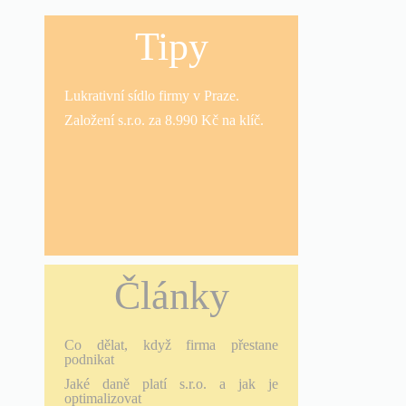
Tipy
Lukrativní
sídlo firmy
v Praze.
Založení s.r.o.
za 8.990 Kč na klíč.
Články
Co dělat, když firma přestane
podnikat
Jaké daně platí s.r.o. a jak je
optimalizovat