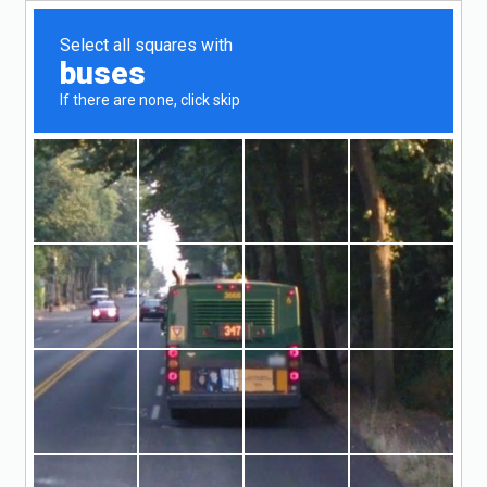
Jak založit s.r.o.
Účty a daně
Sídlo firmy
Zákony
Články
Část III. Obchodní závazkové vztahy
Hlava II