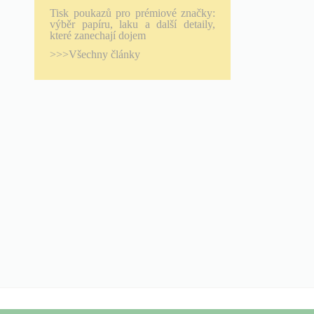
Tisk poukazů pro prémiové značky:
výběr papíru, laku a další detaily,
které zanechají dojem
>>>Všechny články