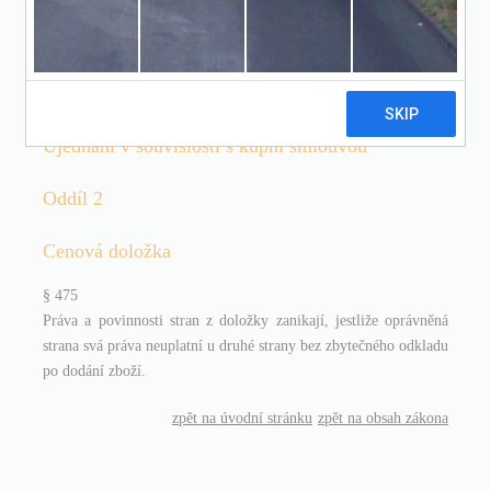
Zvláštní ustanovení o některých obchodních
závazkových vztazích
Díl II
Ujednání v souvislosti s kupní smlouvou
Oddíl 2
Cenová doložka
§ 475
Práva a povinnosti stran z doložky zanikají, jestliže oprávněná
strana svá práva neuplatní u druhé strany bez zbytečného odkladu
po dodání zboží.
zpět na úvodní stránku
zpět na obsah zákona