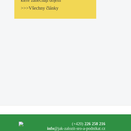
které zanechají dojem
>>>Všechny články
(+420)
226 258 216
info
@jak-zalozit-sro-a-podnikat.cz