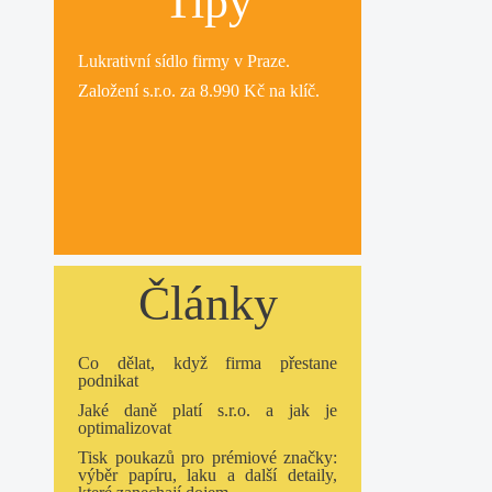
Tipy
Lukrativní
sídlo firmy
v Praze.
Založení s.r.o.
za 8.990 Kč na klíč.
Články
Co dělat, když firma přestane
podnikat
Jaké daně platí s.r.o. a jak je
optimalizovat
Tisk poukazů pro prémiové značky:
výběr papíru, laku a další detaily,