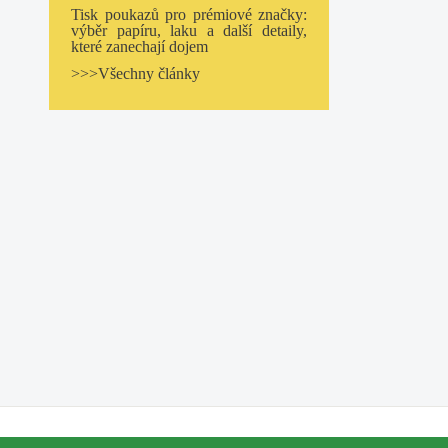
Tisk poukazů pro prémiové značky:
výběr papíru, laku a další detaily,
které zanechají dojem
>>>Všechny články