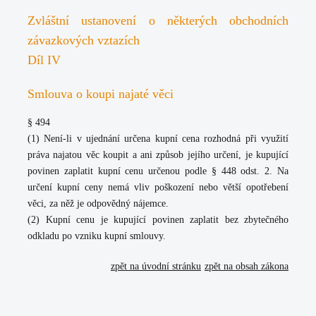
Zvláštní ustanovení o některých obchodních
závazkových vztazích
Díl IV
Smlouva o koupi najaté věci
§ 494
(1)
Není-li v ujednání určena kupní cena rozhodná při využití
práva najatou věc koupit a ani způsob jejího určení, je kupující
povinen zaplatit kupní cenu určenou podle § 448 odst. 2. Na
určení kupní ceny nemá vliv poškození nebo větší opotřebení
věci, za něž je odpovědný nájemce.
(2)
Kupní cenu je kupující povinen zaplatit bez zbytečného
odkladu po vzniku kupní smlouvy.
zpět na úvodní stránku
zpět na obsah zákona