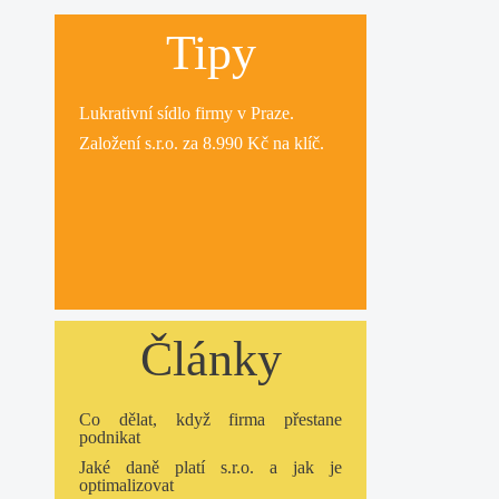
Tipy
Lukrativní
sídlo firmy
v Praze.
Založení s.r.o.
za 8.990 Kč na klíč.
Články
Co dělat, když firma přestane
podnikat
Jaké daně platí s.r.o. a jak je
optimalizovat