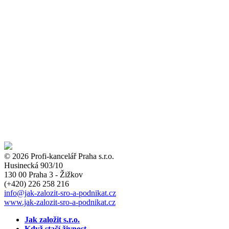
© 2026 Profi-kancelář Praha s.r.o.
Husinecká 903/10
130 00 Praha 3 - Žižkov
(+420)
226 258 216
info
@jak-zalozit-sro-a-podnikat.cz
www.jak-zalozit-sro-a-podnikat.cz
Jak založit s.r.o.
Když stačí živnost