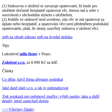
(1) Smlouvou o uložení se zavazuje opatrovatel, že bude pro
uložitele dočasně bezplatně opatrovat věc, kterou má u sebe v
souvislosti s obchodním stykem s uložitelem.
(2) Jestliže ve smlouvě není uvedeno, zda věc se má opatrovat za
úplatu nebo bezplatně, a opatrování věci není předmětem podnikání
opatrovatele, platí, že strany uzavřely smlouvu o uložení věci.
zpět na obsah zákona
zpět na úvodní stránku
Tipy
Lukrativní
sídlo firmy
v Praze.
Založení s.r.o.
za 8.990 Kč na klíč.
Články
Co dělat, když firma přestane podnikat
Jaké daně platí s.r.o. a jak je optimalizovat
Tisk poukazů pro prémiové značky: výběr papíru, laku a další
detaily, které zanechají dojem
>>>Všechny články