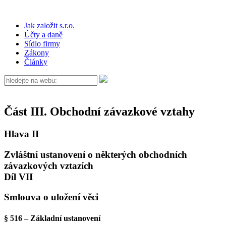
Jak založit s.r.o.
Účty a daně
Sídlo firmy
Zákony
Články
Část III. Obchodní závazkové vztahy
Hlava II
Zvláštní ustanovení o některých obchodních
závazkových vztazích
Díl VII
Smlouva o uložení věci
§ 516 – Základní ustanovení