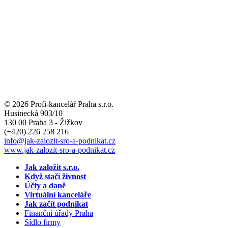
© 2026 Profi-kancelář Praha s.r.o.
Husinecká 903/10
130 00 Praha 3 - Žižkov
(+420)
226 258 216
info
@jak-zalozit-sro-a-podnikat.cz
www.jak-zalozit-sro-a-podnikat.cz
Jak založit s.r.o.
Když stačí živnost
Účty a daně
Virtuální kanceláře
Jak začít podnikat
Finanční úřady Praha
Sídlo firmy