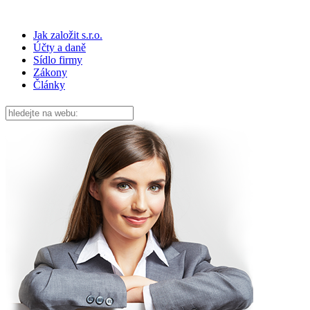
Jak založit s.r.o.
Účty a daně
Sídlo firmy
Zákony
Články