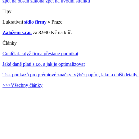
zpět na obsah zákona
zpět na úvodní stránku
Tipy
Lukrativní
sídlo firmy
v Praze.
Založení s.r.o.
za 8.990 Kč na klíč.
Články
Co dělat, když firma přestane podnikat
Jaké daně platí s.r.o. a jak je optimalizovat
Tisk poukazů pro prémiové značky: výběr papíru, laku a další detaily,
>>>Všechny články