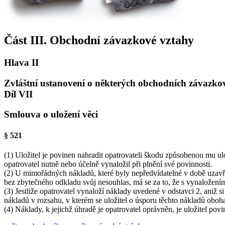
Část III. Obchodní závazkové vztahy
Hlava II
Zvláštní ustanovení o některých obchodních závazko
Díl VII
Smlouva o uložení věci
§ 521
(1) Uložitel je povinen nahradit opatrovateli škodu způsobenou mu ul
opatrovatel nutně nebo účelně vynaložil při plnění své povinnosti.
(2) U mimořádných nákladů, které byly nepředvídatelné v době uzavření 
bez zbytečného odkladu svůj nesouhlas, má se za to, že s vynaložení
(3) Jestliže opatrovatel vynaloží náklady uvedené v odstavci 2, aniž 
nákladů v rozsahu, v kterém se uložitel o úsporu těchto nákladů oboha
(4) Náklady, k jejichž úhradě je opatrovatel oprávněn, je uložitel pov