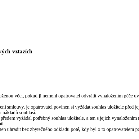
vých vztazích
oženou věcí, pokud jí nemohl opatrovatel odvrátit vynaložením péče uve
smlouvy, je opatrovatel povinen si vyžádat souhlas uložitele před jejic
m nákladů souhlasí.
si předem vyžádal potřebný souhlas uložitele, a ten s jejich vynaložen
til.
inen uhradit bez zbytečného odkladu poté, kdy byl o to opatrovatelem po