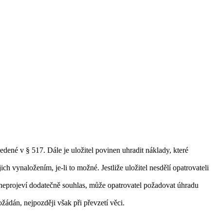
dené v § 517. Dále je uložitel povinen uhradit náklady, které
h vynaložením, je-li to možné. Jestliže uložitel nesdělí opatrovateli
ím neprojeví dodatečně souhlas, může opatrovatel požadovat úhradu
žádán, nejpozději však při převzetí věci.