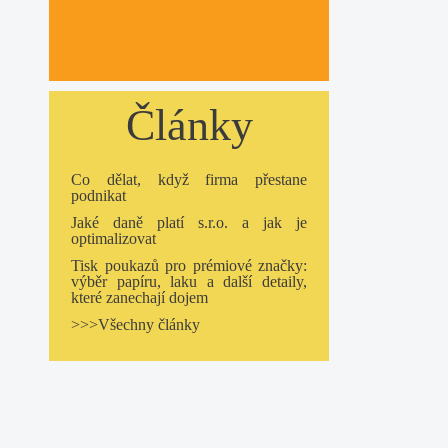
Články
Co dělat, když firma přestane
podnikat
Jaké daně platí s.r.o. a jak je
optimalizovat
Tisk poukazů pro prémiové značky:
výběr papíru, laku a další detaily,
které zanechají dojem
>>>Všechny články