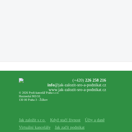
(+420)
226 258 216
info
@jak-zalozit-sro-a-podnikat.cz
www.jak-zalozit-sro-a-podnikat.cz
© 2026 Profi-kancelář Praha s.r.o.
Husinecká 903/10
130 00 Praha 3 - Žižkov
Jak založit s.r.o.
Když stačí živnost
Účty a daně
Virtuální kanceláře
Jak začít podnikat