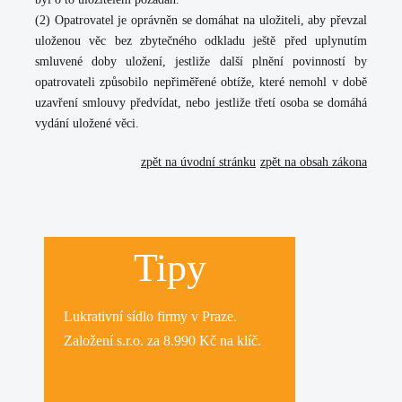
(2) Opatrovatel je oprávněn se domáhat na uložiteli, aby převzal
uloženou věc bez zbytečného odkladu ještě před uplynutím
smluvené doby uložení, jestliže další plnění povinností by
opatrovateli způsobilo nepřiměřené obtíže, které nemohl v době
uzavření smlouvy předvídat, nebo jestliže třetí osoba se domáhá
vydání uložené věci.
zpět na úvodní stránku
zpět na obsah zákona
Tipy
Lukrativní
sídlo firmy
v Praze.
Založení s.r.o.
za 8.990 Kč na klíč.