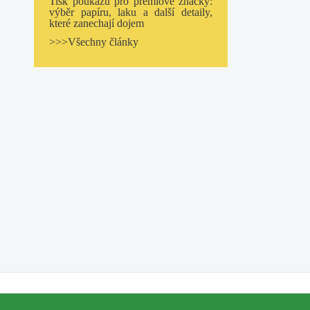
Tisk poukazů pro prémiové značky:
výběr papíru, laku a další detaily,
které zanechají dojem
>>>Všechny články