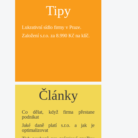
Tipy
Lukrativní
sídlo firmy
v Praze.
Založení s.r.o.
za 8.990 Kč na klíč.
Články
Co dělat, když firma přestane
podnikat
Jaké daně platí s.r.o. a jak je
optimalizovat