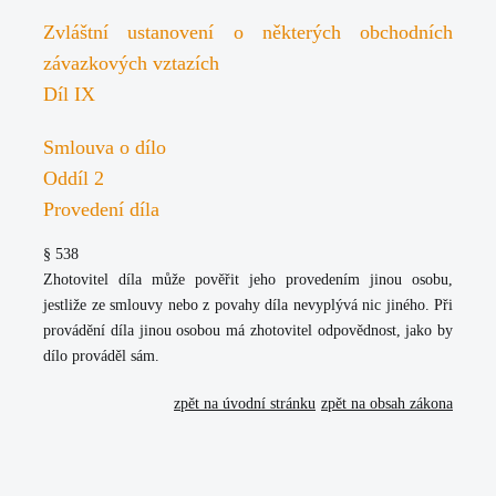
Zvláštní ustanovení o některých obchodních
závazkových vztazích
Díl IX
Smlouva o dílo
Oddíl 2
Provedení díla
§ 538
Zhotovitel díla může pověřit jeho provedením jinou osobu,
jestliže ze smlouvy nebo z povahy díla nevyplývá nic jiného. Při
provádění díla jinou osobou má zhotovitel odpovědnost, jako by
dílo prováděl sám.
zpět na úvodní stránku
zpět na obsah zákona