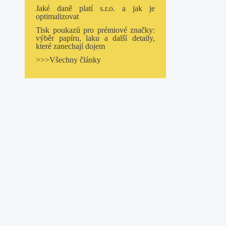
Jaké daně platí s.r.o. a jak je
optimalizovat
Tisk poukazů pro prémiové značky:
výběr papíru, laku a další detaily,
které zanechají dojem
>>>Všechny články