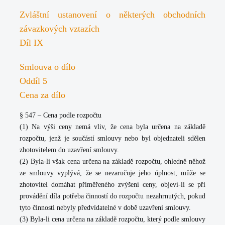
Zvláštní ustanovení o některých obchodních
závazkových vztazích
Díl IX
Smlouva o dílo
Oddíl 5
Cena za dílo
§ 547 – Cena podle rozpočtu
(1) Na výši ceny nemá vliv, že cena byla určena na základě
rozpočtu, jenž je součástí smlouvy nebo byl objednateli sdělen
zhotovitelem do uzavření smlouvy.
(2) Byla-li však cena určena na základě rozpočtu, ohledně něhož
ze smlouvy vyplývá, že se nezaručuje jeho úplnost, může se
zhotovitel domáhat přiměřeného zvýšení ceny, objeví-li se při
provádění díla potřeba činností do rozpočtu nezahrnutých, pokud
tyto činnosti nebyly předvídatelné v době uzavření smlouvy.
(3) Byla-li cena určena na základě rozpočtu, který podle smlouvy