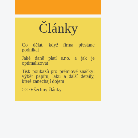
Články
Co dělat, když firma přestane
podnikat
Jaké daně platí s.r.o. a jak je
optimalizovat
Tisk poukazů pro prémiové značky:
výběr papíru, laku a další detaily,
které zanechají dojem
>>>Všechny články