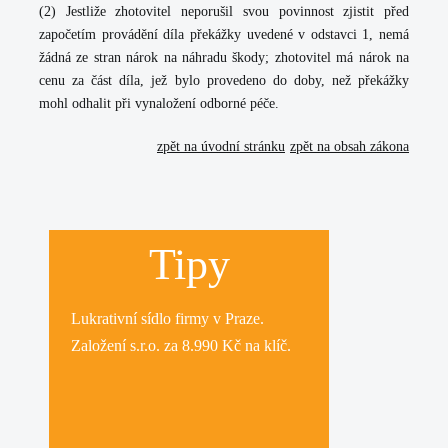
(2) Jestliže zhotovitel neporušil svou povinnost zjistit před
započetím provádění díla překážky uvedené v odstavci 1, nemá
žádná ze stran nárok na náhradu škody; zhotovitel má nárok na
cenu za část díla, jež bylo provedeno do doby, než překážky
mohl odhalit při vynaložení odborné péče.
zpět na úvodní stránku
zpět na obsah zákona
Tipy
Lukrativní
sídlo firmy
v Praze.
Založení s.r.o.
za 8.990 Kč na klíč.