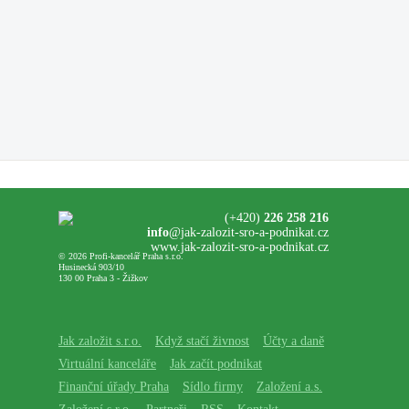
(+420)
226 258 216
info
@jak-zalozit-sro-a-podnikat.cz
www.jak-zalozit-sro-a-podnikat.cz
© 2026 Profi-kancelář Praha s.r.o.
Husinecká 903/10
130 00 Praha 3 - Žižkov
Jak založit s.r.o.
Když stačí živnost
Účty a daně
Virtuální kanceláře
Jak začít podnikat
Finanční úřady Praha
Sídlo firmy
Založení a.s.