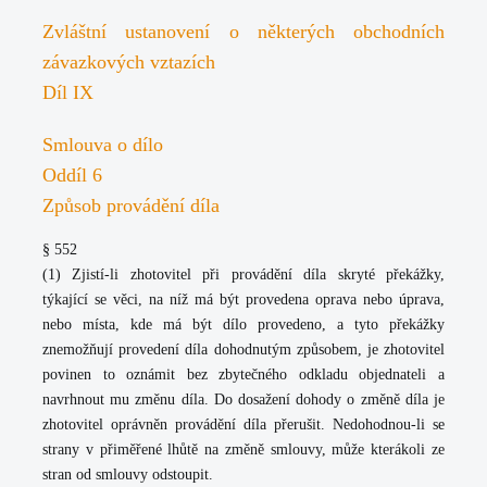
Zvláštní ustanovení o některých obchodních
závazkových vztazích
Díl IX
Smlouva o dílo
Oddíl 6
Způsob provádění díla
§ 552
(1) Zjistí-li zhotovitel při provádění díla skryté překážky,
týkající se věci, na níž má být provedena oprava nebo úprava,
nebo místa, kde má být dílo provedeno, a tyto překážky
znemožňují provedení díla dohodnutým způsobem, je zhotovitel
povinen to oznámit bez zbytečného odkladu objednateli a
navrhnout mu změnu díla. Do dosažení dohody o změně díla je
zhotovitel oprávněn provádění díla přerušit. Nedohodnou-li se
strany v přiměřené lhůtě na změně smlouvy, může kterákoli ze
stran od smlouvy odstoupit.