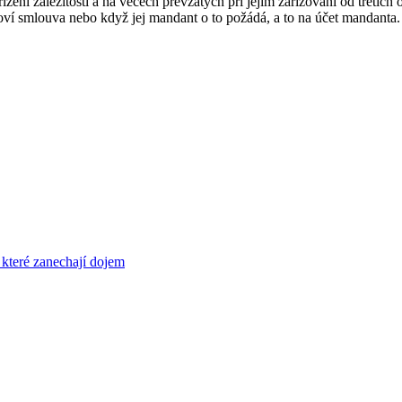
ní záležitosti a na věcech převzatých při jejím zařizování od třetích 
anoví smlouva nebo když jej mandant o to požádá, a to na účet mandanta.
 které zanechají dojem