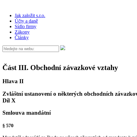
Jak založit s.r.o.
Účty a daně
Sídlo firmy
Zákony
Články
Část III. Obchodní závazkové vztahy
Hlava II
Zvláštní ustanovení o některých obchodních závazko
Díl X
Smlouva mandátní
§ 570