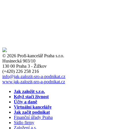
© 2026 Profi-kancelář Praha s.r.o.
Husinecká 903/10
130 00 Praha 3 - Žižkov
(+420)
226 258 216
info
@jak-zalozit-sro-a-podnikat.cz
www.jak-zalozit-sro-a-podnikat.cz
Jak založit s.r.o.
Když stačí živnost
Účty a daně
Virtuální kanceláře
Jak začít podnikat
Finanční úřady Praha
Sídlo firmy
Založení a.s.