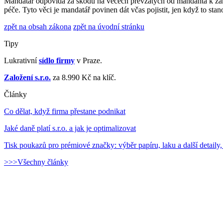
Mandatář odpovídá za škodu na věcech převzatých od mandanta k zaříze
péče. Tyto věci je mandatář povinen dát včas pojistit, jen když to st
zpět na obsah zákona
zpět na úvodní stránku
Tipy
Lukrativní
sídlo firmy
v Praze.
Založení s.r.o.
za 8.990 Kč na klíč.
Články
Co dělat, když firma přestane podnikat
Jaké daně platí s.r.o. a jak je optimalizovat
Tisk poukazů pro prémiové značky: výběr papíru, laku a další detaily,
>>>Všechny články