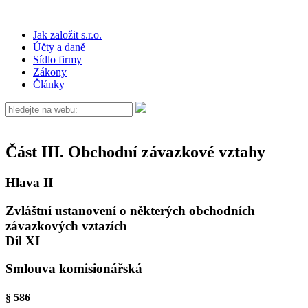
Jak založit s.r.o.
Účty a daně
Sídlo firmy
Zákony
Články
Část III. Obchodní závazkové vztahy
Hlava II
Zvláštní ustanovení o některých obchodních
závazkových vztazích
Díl XI
Smlouva komisionářská
§ 586