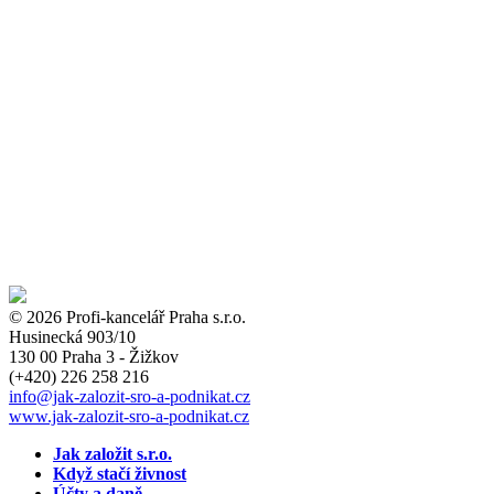
© 2026 Profi-kancelář Praha s.r.o.
Husinecká 903/10
130 00 Praha 3 - Žižkov
(+420)
226 258 216
info
@jak-zalozit-sro-a-podnikat.cz
www.jak-zalozit-sro-a-podnikat.cz
Jak založit s.r.o.
Když stačí živnost
Účty a daně