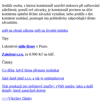
Jestliže osoba, s kterou komisionář uzavřel smlouvu při zařizování
záležitosti, poruší své závazky, je komisionář povinen na účet
komitenta splnění těchto závazků vymáhat, nebo jestliže s tím
komitent souhlasí, postoupit mu pohledávky odpovídající těmto
závazkům.
zpět na obsah zákona
zpět na úvodní stránku
Tipy
Lukrativní
sídlo firmy
v Praze.
Založení s.r.o.
za 8.990 Kč na klíč.
Články
Co dělat, když firma přestane podnikat
Jaké daně platí s.r.o. a jak je optimalizovat
Tisk poukazů pro prémiové značky: výběr papíru, laku a další
detaily, které zanechají dojem
>>>Všechny články