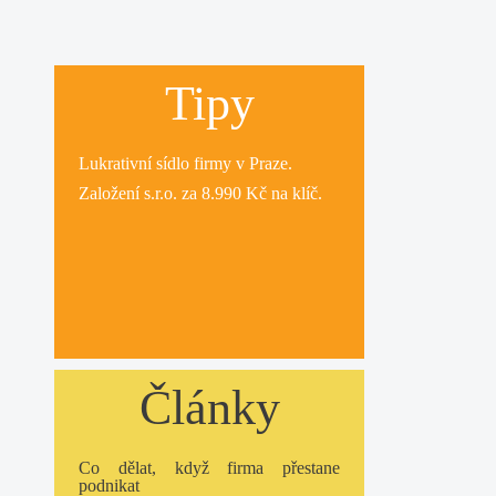
Tipy
Lukrativní
sídlo firmy
v Praze.
Založení s.r.o.
za 8.990 Kč na klíč.
Články
Co dělat, když firma přestane
podnikat