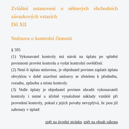
Zvláštní ustanovení o některých obchodních
závazkových vztazích
Díl XII
Smlouva o kontrolní činnosti
§ 595
(1) Vykonavatel kontroly má nárok na úplatu po splnění
povinnosti provést kontrolu a vydat kontrolní osvědčení.
(2) Není-li úplata smluvena, je objednatel povinen zaplatit úplatu
obvyklou v době uzavření smlouvy se zřetelem k předmětu,
rozsahu, způsobu a místu kontroly.
(3) Vedle úplaty je objednatel povinen uhradit vykonavateli
kontroly i nutné a účelně vynaložené náklady vzniklé při
provedení kontroly, pokud z jejich povahy nevyplývá, že jsou již
zahrnuty v úplatě.
zpět na úvodní stránku
zpět na obsah zákona