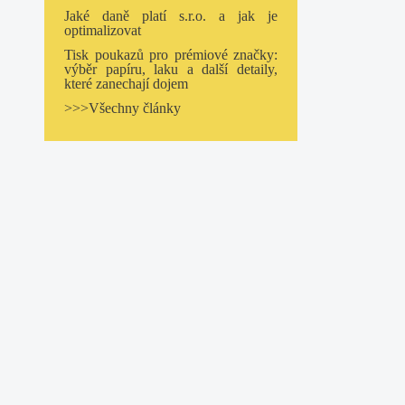
Jaké daně platí s.r.o. a jak je
optimalizovat
Tisk poukazů pro prémiové značky:
výběr papíru, laku a další detaily,
které zanechají dojem
>>>Všechny články