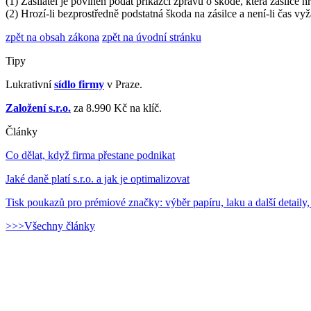
(1) Zasílatel je povinen podat příkazci zprávu o škodě, která zásilce h
(2) Hrozí-li bezprostředně podstatná škoda na zásilce a není-li čas 
zpět na obsah zákona
zpět na úvodní stránku
Tipy
Lukrativní
sídlo firmy
v Praze.
Založení s.r.o.
za 8.990 Kč na klíč.
Články
Co dělat, když firma přestane podnikat
Jaké daně platí s.r.o. a jak je optimalizovat
Tisk poukazů pro prémiové značky: výběr papíru, laku a další detaily,
>>>Všechny články