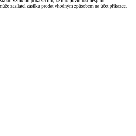
 škodu vzniklou příkazci tím, že tuto povinnost nesplnil.
, může zasílatel zásilku prodat vhodným způsobem na účet příkazce.