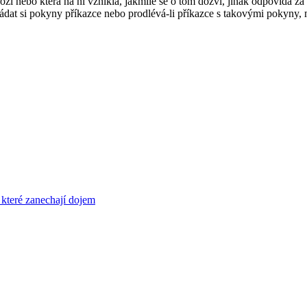
rozí nebo která na ní vznikla, jakmile se o tom dozví, jinak odpovídá za
vyžádat si pokyny příkazce nebo prodlévá-li příkazce s takovými pokyny
 které zanechají dojem