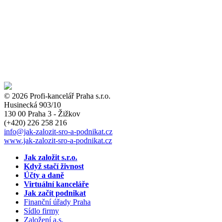
© 2026 Profi-kancelář Praha s.r.o.
Husinecká 903/10
130 00 Praha 3 - Žižkov
(+420)
226 258 216
info
@jak-zalozit-sro-a-podnikat.cz
www.jak-zalozit-sro-a-podnikat.cz
Jak založit s.r.o.
Když stačí živnost
Účty a daně
Virtuální kanceláře
Jak začít podnikat
Finanční úřady Praha
Sídlo firmy
Založení a.s.