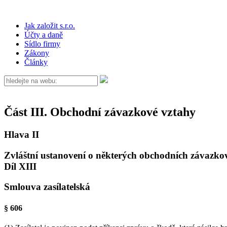
Jak založit s.r.o.
Účty a daně
Sídlo firmy
Zákony
Články
Část III. Obchodní závazkové vztahy
Hlava II
Zvláštní ustanovení o některých obchodních závazko
Díl XIII
Smlouva zasílatelská
§ 606