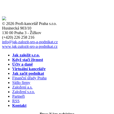
© 2026 Profi-kancelář Praha s.r.o.
Husinecká 903/10
130 00 Praha 3 - Žižkov
(+420)
226 258 216
info
@jak-zalozit-sro-a-podnikat.cz
www.jak-zalozit-sro-a-podnikat.cz
Jak založit s.r.o.
Když stačí živnost
Účty a daně
Virtuální kanceláře
Jak začít podnikat
Finanční úřady Praha
Sídlo firmy
Založení a.s.
Založení s.r.o.
Partneři
RSS
Kontakt