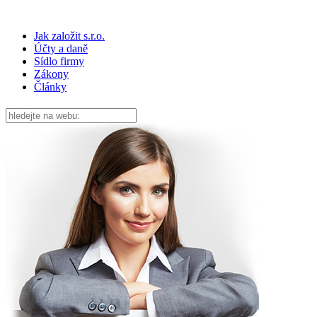
Jak založit s.r.o.
Účty a daně
Sídlo firmy
Zákony
Články