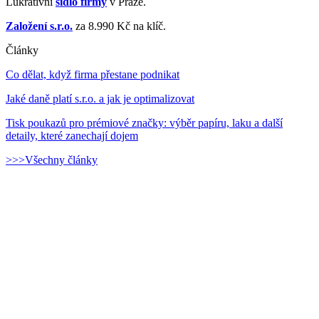
Lukrativní
sídlo firmy
v Praze.
Založení s.r.o.
za 8.990 Kč na klíč.
Články
Co dělat, když firma přestane podnikat
Jaké daně platí s.r.o. a jak je optimalizovat
Tisk poukazů pro prémiové značky: výběr papíru, laku a další
detaily, které zanechají dojem
>>>Všechny články