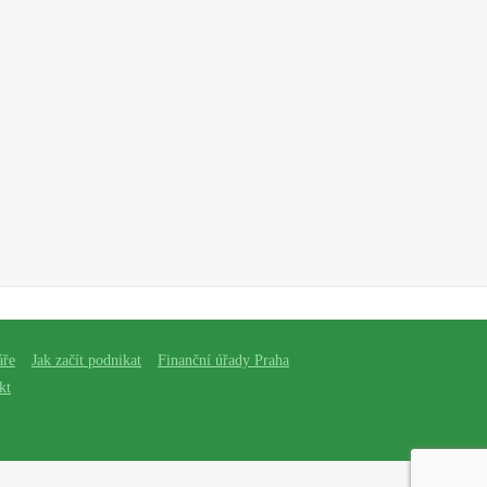
áře
Jak začít podnikat
Finanční úřady Praha
kt