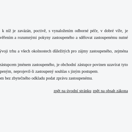
 k níž je zavázán, poctivě, s vynaložením odborné péče, v dobré víře, je
pověřením a rozumnými pokyny zastoupeného a sdělovat zastoupenému nutné
voji trhu a všech okolnostech důležitých pro zájmy zastoupeného, zejména
zástupcem jménem zastoupeného, je obchodní zástupce povinen uzavírat tyto
eným, neprojevil-li zastoupený souhlas s jiným postupem.
tom bez zbytečného odkladu podat zprávu zastoupenému.
zpět na úvodní stránku
zpět na obsah zákona