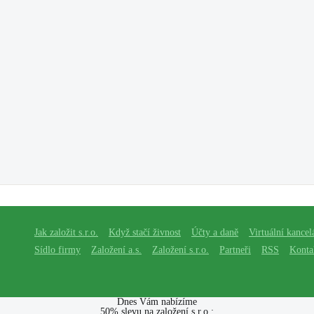
Jak založit s.r.o.
Když stačí živnost
Účty a daně
Virtuální kancel
Sídlo firmy
Založení a.s.
Založení s.r.o.
Partneři
RSS
Konta
Dnes Vám nabízíme
50% slevu na založení s.r.o.: