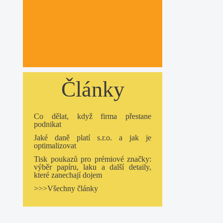
Články
Co dělat, když firma přestane
podnikat
Jaké daně platí s.r.o. a jak je
optimalizovat
Tisk poukazů pro prémiové značky:
výběr papíru, laku a další detaily,
které zanechají dojem
>>>Všechny články