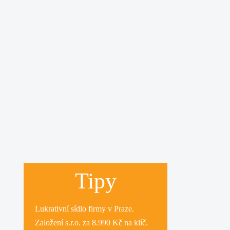
Tipy
Lukrativní
sídlo firmy
v Praze.
Založení s.r.o.
za 8.990 Kč na klíč.