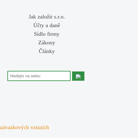
Jak založit s.r.o.
Účty a daně
Sídlo firmy
Zákony
Články
 závazkových vztazích