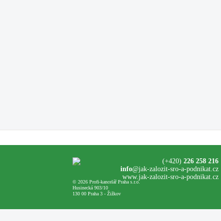
(+420)
226 258 216
info
@jak-zalozit-sro-a-podnikat.cz
www.jak-zalozit-sro-a-podnikat.cz
© 2026 Profi-kancelář Praha s.r.o.
Husinecká 903/10
130 00 Praha 3 - Žižkov