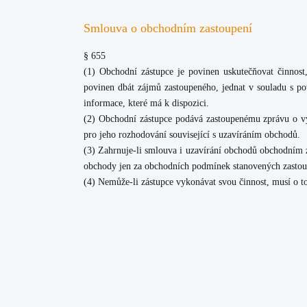
Smlouva o obchodním zastoupení
§ 655
(1) Obchodní zástupce je povinen uskutečňovat činnost,
povinen dbát zájmů zastoupeného, jednat v souladu s 
informace, které má k dispozici.
(2) Obchodní zástupce podává zastoupenému zprávu o vý
pro jeho rozhodování související s uzavíráním obchodů.
(3) Zahrnuje-li smlouva i uzavírání obchodů obchodním 
obchody jen za obchodních podmínek stanovených zastoup
(4) Nemůže-li zástupce vykonávat svou činnost, musí o 