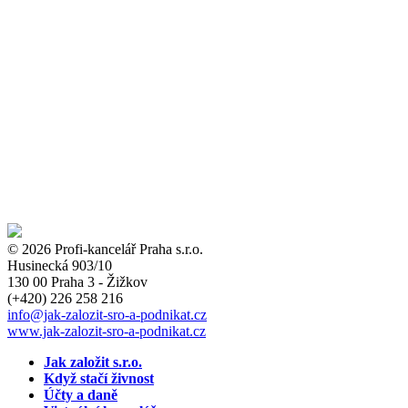
© 2026 Profi-kancelář Praha s.r.o.
Husinecká 903/10
130 00 Praha 3 - Žižkov
(+420)
226 258 216
info
@jak-zalozit-sro-a-podnikat.cz
www.jak-zalozit-sro-a-podnikat.cz
Jak založit s.r.o.
Když stačí živnost
Účty a daně