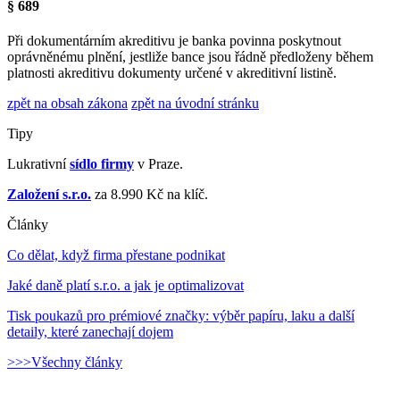
§ 689
Při dokumentárním akreditivu je banka povinna poskytnout
oprávněnému plnění, jestliže bance jsou řádně předloženy během
platnosti akreditivu dokumenty určené v akreditivní listině.
zpět na obsah zákona
zpět na úvodní stránku
Tipy
Lukrativní
sídlo firmy
v Praze.
Založení s.r.o.
za 8.990 Kč na klíč.
Články
Co dělat, když firma přestane podnikat
Jaké daně platí s.r.o. a jak je optimalizovat
Tisk poukazů pro prémiové značky: výběr papíru, laku a další
detaily, které zanechají dojem
>>>Všechny články