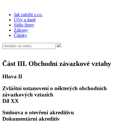
Jak založit s.r.o.
Účty a daně
Sídlo firmy
Zákony
Články
Část III. Obchodní závazkové vztahy
Hlava II
Zvláštní ustanovení o některých obchodních
závazkových vztazích
Díl XX
Smlouva o otevření akreditivu
Dokumentární akreditiv