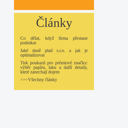
Články
Co dělat, když firma přestane
podnikat
Jaké daně platí s.r.o. a jak je
optimalizovat
Tisk poukazů pro prémiové značky:
výběr papíru, laku a další detaily,
které zanechají dojem
>>>Všechny články