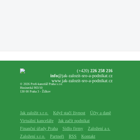
(+420)
226 258 216
info
@jak-zalozit-sro-a-podnikat.cz
www.jak-zalozit-sro-a-podnikat.cz
© 2026 Profi-kancelář Praha s.r.o.
Husinecká 903/10
130 00 Praha 3 - Žižkov
Jak založit s.r.o.
Když stačí živnost
Účty a daně
Virtuální kanceláře
Jak začít podnikat
Finanční úřady Praha
Sídlo firmy
Založení a.s.
Založení s.r.o.
Partneři
RSS
Kontakt