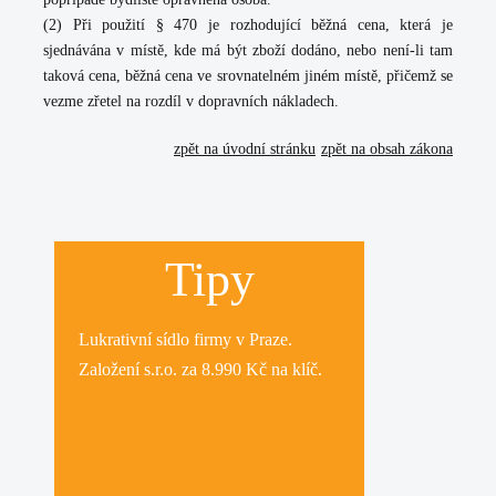
(2) Při použití § 470 je rozhodující běžná cena, která je
sjednávána v místě, kde má být zboží dodáno, nebo není-li tam
taková cena, běžná cena ve srovnatelném jiném místě, přičemž se
vezme zřetel na rozdíl v dopravních nákladech.
zpět na úvodní stránku
zpět na obsah zákona
Tipy
Lukrativní
sídlo firmy
v Praze.
Založení s.r.o.
za 8.990 Kč na klíč.