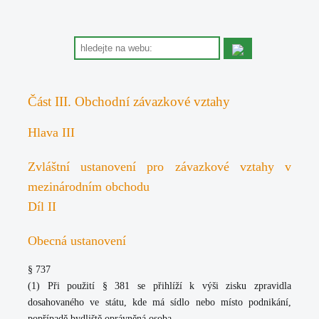
Část III. Obchodní závazkové vztahy
Hlava III
Zvláštní ustanovení pro závazkové vztahy v
mezinárodním obchodu
Díl II
Obecná ustanovení
§ 737
(1) Při použití § 381 se přihlíží k výši zisku zpravidla
dosahovaného ve státu, kde má sídlo nebo místo podnikání,
popřípadě bydliště oprávněná osoba.