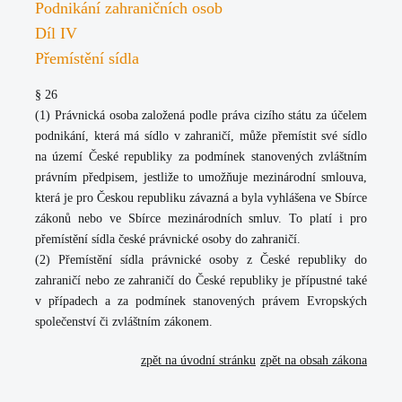
Podnikání zahraničních osob
Díl IV
Přemístění sídla
§ 26
(1)
Právnická osoba založená podle práva cizího státu za účelem
podnikání, která má sídlo v zahraničí, může přemístit své sídlo
na území České republiky za podmínek stanovených zvláštním
právním předpisem, jestliže to umožňuje mezinárodní smlouva,
která je pro Českou republiku závazná a byla vyhlášena ve Sbírce
zákonů nebo ve Sbírce mezinárodních smluv. To platí i pro
přemístění sídla české právnické osoby do zahraničí.
(2)
Přemístění sídla právnické osoby z České republiky do
zahraničí nebo ze zahraničí do České republiky je přípustné také
v případech a za podmínek stanovených právem Evropských
společenství či zvláštním zákonem.
zpět na úvodní stránku
zpět na obsah zákona