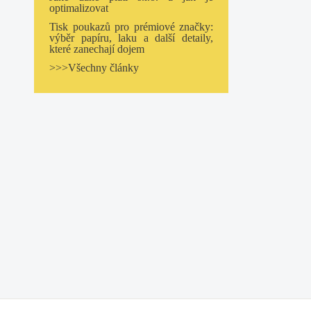
optimalizovat
Tisk poukazů pro prémiové značky:
výběr papíru, laku a další detaily,
které zanechají dojem
>>>Všechny články