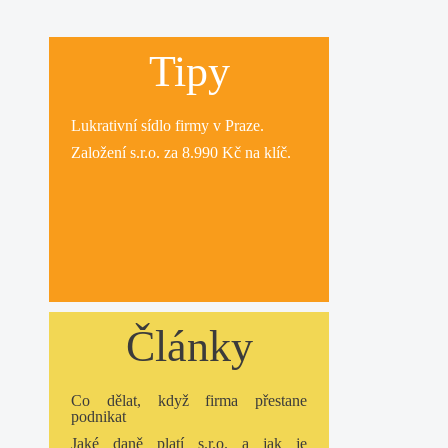
Tipy
Lukrativní
sídlo firmy
v Praze.
Založení s.r.o.
za 8.990 Kč na klíč.
Články
Co dělat, když firma přestane
podnikat
Jaké daně platí s.r.o. a jak je