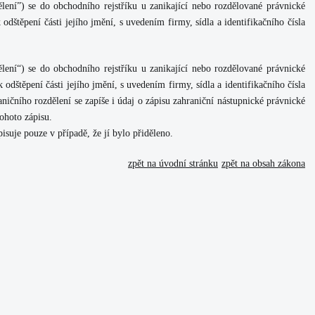
ělení”) se do obchodního rejstříku u zanikající nebo rozdělované právnické
odštěpení části jejího jmění, s uvedením firmy, sídla a identifikačního čísla
ělení“) se do obchodního rejstříku u zanikající nebo rozdělované právnické
 odštěpení části jejího jmění, s uvedením firmy, sídla a identifikačního čísla
ničního rozdělení se zapíše i údaj o zápisu zahraniční nástupnické právnické
ohoto zápisu.
isuje pouze v případě, že jí bylo přiděleno.
zpět na úvodní stránku
zpět na obsah zákona