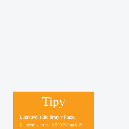
Tipy
Lukrativní
sídlo firmy
v Praze.
Založení s.r.o.
za 8.990 Kč na klíč.