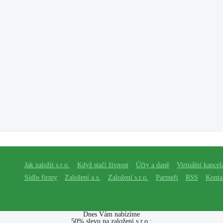
Jak založit s.r.o.
Když stačí živnost
Účty a daně
Virtuální kancel
Sídlo firmy
Založení a.s.
Založení s.r.o.
Partneři
RSS
Konta
Dnes Vám nabízíme
50% slevu na založení s.r.o.: