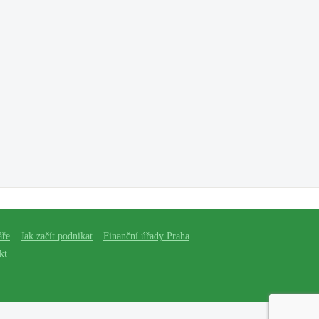
áře
Jak začít podnikat
Finanční úřady Praha
kt