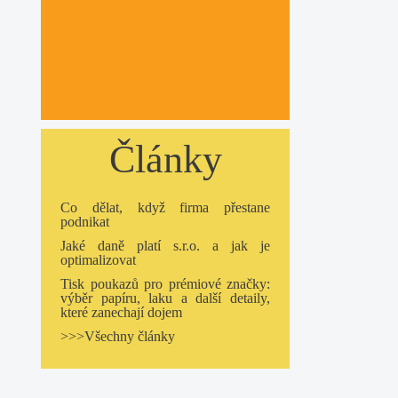
Články
Co dělat, když firma přestane
podnikat
Jaké daně platí s.r.o. a jak je
optimalizovat
Tisk poukazů pro prémiové značky:
výběr papíru, laku a další detaily,
které zanechají dojem
>>>Všechny články