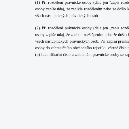
(1)
Při rozdělení právnické osoby (dále jen “zápis rozd
osoby zapíše údaj, že zanikla rozdělením nebo že došlo k 
všech nástupnických právnických osob.
(2)
Při rozdělení právnické osoby (dále jen „zápis rozd
osoby zapíše údaj, že zanikla rozštěpením nebo že došlo k
všech nástupnických právnických osob. Při zápisu přeshra
osoby do zahraničního obchodního rejstříku včetně čísla t
(3)
Identifikační číslo u zahraniční právnické osoby se zap