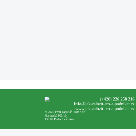
(+420)
226 258 216
info
@jak-zalozit-sro-a-podnikat.cz
www.jak-zalozit-sro-a-podnikat.cz
© 2026 Profi-kancelář Praha s.r.o.
Husinecká 903/10
130 00 Praha 3 - Žižkov