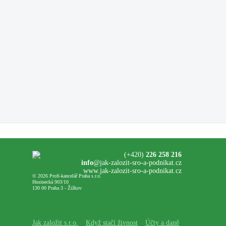
(+420)
226 258 216
info
@jak-zalozit-sro-a-podnikat.cz
www.jak-zalozit-sro-a-podnikat.cz
© 2026 Profi-kancelář Praha s.r.o.
Husinecká 903/10
130 00 Praha 3 - Žižkov
Jak založit s.r.o.
Když stačí živnost
Účty a daně