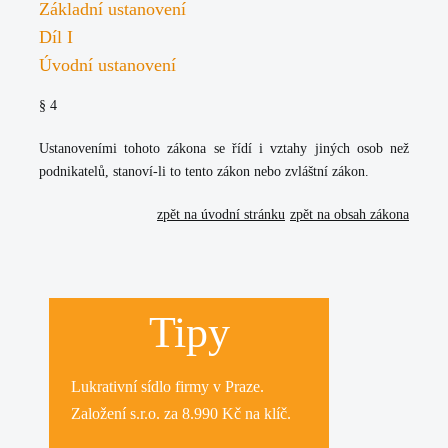
Základní ustanovení
Díl I
Úvodní ustanovení
§ 4
Ustanoveními tohoto zákona se řídí i vztahy jiných osob než
podnikatelů, stanoví-li to tento zákon nebo zvláštní zákon.
zpět na úvodní stránku
zpět na obsah zákona
Tipy
Lukrativní
sídlo firmy
v Praze.
Založení s.r.o.
za 8.990 Kč na klíč.