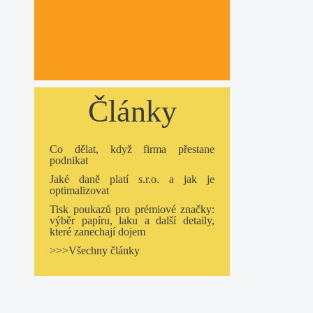
Články
Co dělat, když firma přestane
podnikat
Jaké daně platí s.r.o. a jak je
optimalizovat
Tisk poukazů pro prémiové značky:
výběr papíru, laku a další detaily,
které zanechají dojem
>>>Všechny články