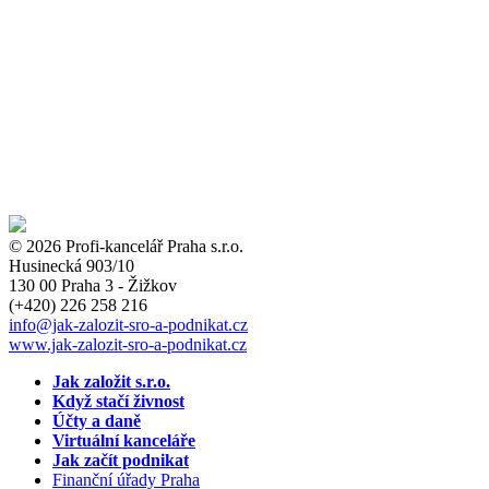
© 2026 Profi-kancelář Praha s.r.o.
Husinecká 903/10
130 00 Praha 3 - Žižkov
(+420)
226 258 216
info
@jak-zalozit-sro-a-podnikat.cz
www.jak-zalozit-sro-a-podnikat.cz
Jak založit s.r.o.
Když stačí živnost
Účty a daně
Virtuální kanceláře
Jak začít podnikat
Finanční úřady Praha