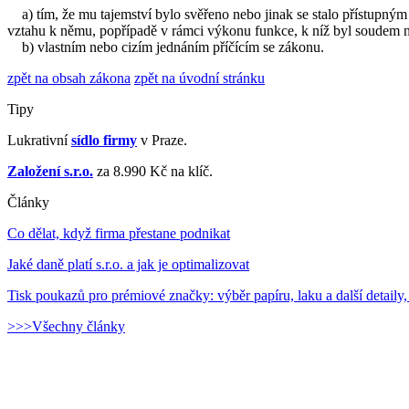
a)
tím, že mu tajemství bylo svěřeno nebo jinak se stalo přístupným
vztahu k němu, popřípadě v rámci výkonu funkce, k níž byl soudem
b)
vlastním nebo cizím jednáním příčícím se zákonu.
zpět na obsah zákona
zpět na úvodní stránku
Tipy
Lukrativní
sídlo firmy
v Praze.
Založení s.r.o.
za 8.990 Kč na klíč.
Články
Co dělat, když firma přestane podnikat
Jaké daně platí s.r.o. a jak je optimalizovat
Tisk poukazů pro prémiové značky: výběr papíru, laku a další detaily,
>>>Všechny články