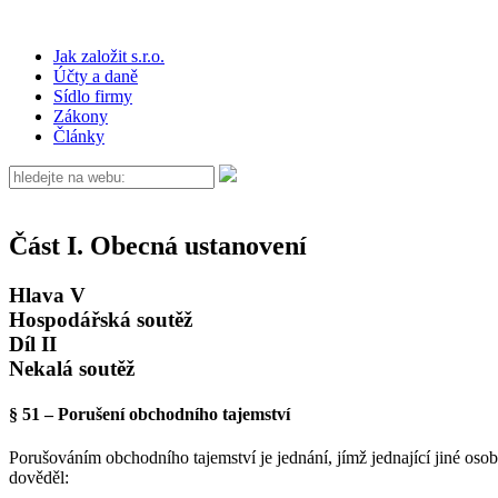
Jak založit s.r.o.
Účty a daně
Sídlo firmy
Zákony
Články
Část I. Obecná ustanovení
Hlava V
Hospodářská soutěž
Díl II
Nekalá soutěž
§ 51 – Porušení obchodního tajemství
Porušováním obchodního tajemství je jednání, jímž jednající jiné osob
dověděl: