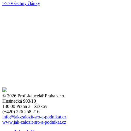
>>>Všechny články
© 2026 Profi-kancelář Praha s.r.o.
Husinecká 903/10
130 00 Praha 3 - Žižkov
(+420)
226 258 216
info
@jak-zalozit-sro-a-podnikat.cz
www.jak-zalozit-sro-a-podnikat.cz