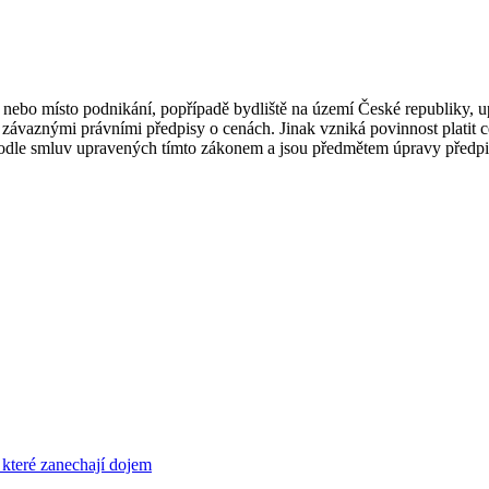
lo nebo místo podnikání, popřípadě bydliště na území České republiky, 
 závaznými právními předpisy o cenách. Jinak vzniká povinnost platit c
 podle smluv upravených tímto zákonem a jsou předmětem úpravy předpi
 které zanechají dojem