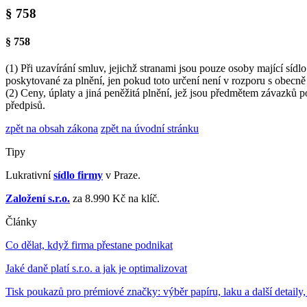
§ 758
§ 758
(1) Při uzavírání smluv, jejichž stranami jsou pouze osoby mající síd
poskytované za plnění, jen pokud toto určení není v rozporu s obecně
(2) Ceny, úplaty a jiná peněžitá plnění, jež jsou předmětem závazků
předpisů.
zpět na obsah zákona
zpět na úvodní stránku
Tipy
Lukrativní
sídlo firmy
v Praze.
Založení s.r.o.
za 8.990 Kč na klíč.
Články
Co dělat, když firma přestane podnikat
Jaké daně platí s.r.o. a jak je optimalizovat
Tisk poukazů pro prémiové značky: výběr papíru, laku a další detaily,