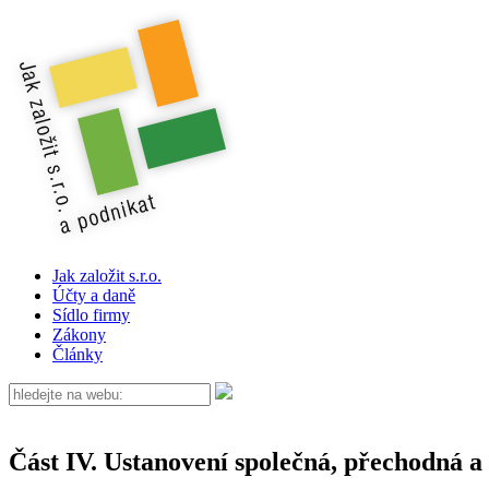
Jak založit s.r.o.
Účty a daně
Sídlo firmy
Zákony
Články
Část IV. Ustanovení společná, přechodná a