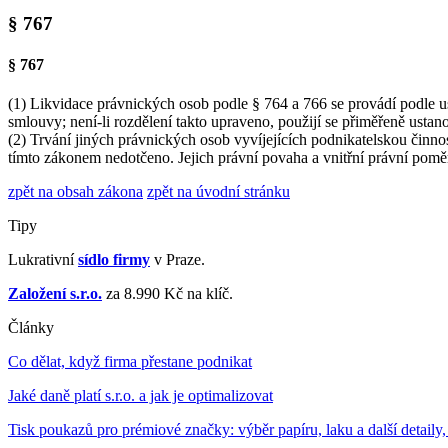
§ 767
§ 767
(1) Likvidace právnických osob podle § 764 a 766 se provádí podle ust
smlouvy; není-li rozdělení takto upraveno, použijí se přiměřeně usta
(2) Trvání jiných právnických osob vyvíjejících podnikatelskou činnos
tímto zákonem nedotčeno. Jejich právní povaha a vnitřní právní poměry
zpět na obsah zákona
zpět na úvodní stránku
Tipy
Lukrativní
sídlo firmy
v Praze.
Založení s.r.o.
za 8.990 Kč na klíč.
Články
Co dělat, když firma přestane podnikat
Jaké daně platí s.r.o. a jak je optimalizovat
Tisk poukazů pro prémiové značky: výběr papíru, laku a další detaily,