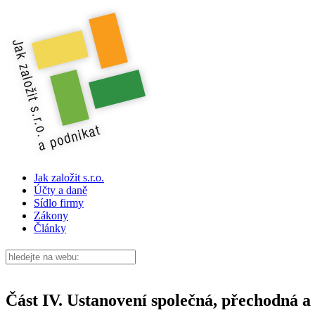
Jak založit s.r.o.
Účty a daně
Sídlo firmy
Zákony
Články
Část IV. Ustanovení společná, přechodná a