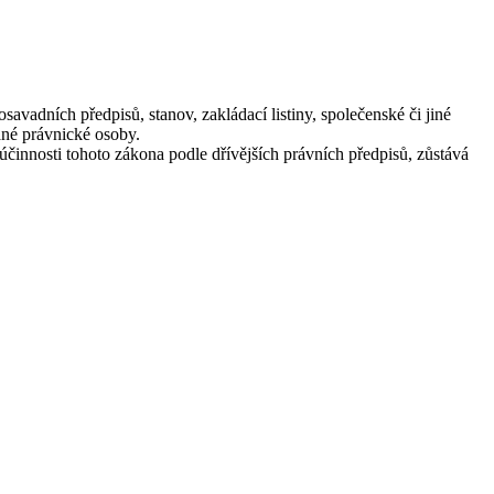
avadních předpisů, stanov, zakládací listiny, společenské či jiné
ané právnické osoby.
účinnosti tohoto zákona podle dřívějších právních předpisů, zůstává