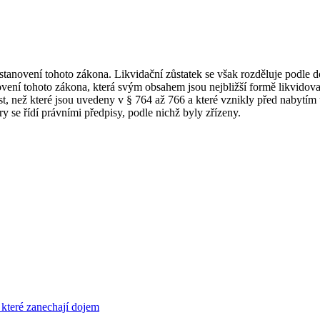
anovení tohoto zákona. Likvidační zůstatek se však rozděluje podle dos
novení tohoto zákona, která svým obsahem jsou nejbližší formě likvidov
t, než které jsou uvedeny v § 764 až 766 a které vznikly před nabytím 
 se řídí právními předpisy, podle nichž byly zřízeny.
 které zanechají dojem