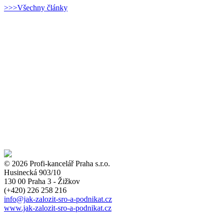
>>>Všechny články
© 2026 Profi-kancelář Praha s.r.o.
Husinecká 903/10
130 00 Praha 3 - Žižkov
(+420)
226 258 216
info
@jak-zalozit-sro-a-podnikat.cz
www.jak-zalozit-sro-a-podnikat.cz