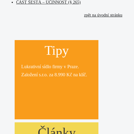
ČÁST ŠESTÁ
– ÚČINNOST (§ 265)
zpět na úvodní stránku
Tipy
Lukrativní
sídlo firmy
v Praze.
Založení s.r.o.
za 8.990 Kč na klíč.
Články