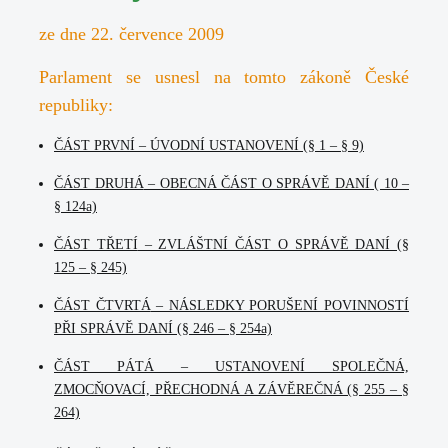
ze dne 22. července 2009
Parlament se usnesl na tomto zákoně České
republiky:
ČÁST PRVNÍ
– ÚVODNÍ USTANOVENÍ (§ 1 – § 9)
ČÁST DRUHÁ
– OBECNÁ ČÁST O SPRÁVĚ DANÍ ( 10 –
§ 124a)
ČÁST TŘETÍ
– ZVLÁŠTNÍ ČÁST O SPRÁVĚ DANÍ (§
125 – § 245)
ČÁST ČTVRTÁ
– NÁSLEDKY PORUŠENÍ POVINNOSTÍ
PŘI SPRÁVĚ DANÍ (§ 246 – § 254a)
ČÁST PÁTÁ
– USTANOVENÍ SPOLEČNÁ,
ZMOCŇOVACÍ, PŘECHODNÁ A ZÁVĚREČNÁ (§ 255 – §
264)