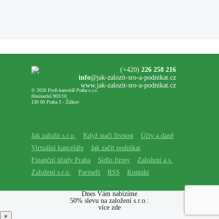
(+420)
226 258 216
info
@jak-zalozit-sro-a-podnikat.cz
www.jak-zalozit-sro-a-podnikat.cz
© 2026 Profi-kancelář Praha s.r.o.
Husinecká 903/10
130 00 Praha 3 - Žižkov
Jak založit s.r.o.
Když stačí živnost
Účty a daně
Virtuální kanceláře
Jak začít podnikat
Finanční úřady Praha
Sídlo firmy
Založení a.s.
Založení s.r.o.
Partneři
RSS
Kontakt
Dnes Vám nabízíme
50% slevu na založení s.r.o.:
více zde
×