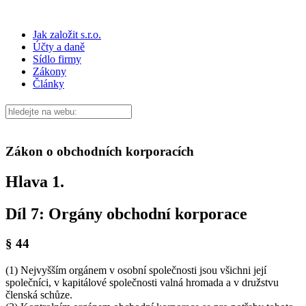
Jak založit s.r.o.
Účty a daně
Sídlo firmy
Zákony
Články
Zákon o obchodních korporacích
Hlava 1.
Díl 7: Orgány obchodní korporace
§ 44
(1) Nejvyšším orgánem v osobní společnosti jsou všichni její
společníci, v kapitálové společnosti valná hromada a v družstvu
členská schůze.