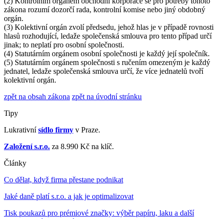
(2) Kontrolním orgánem obchodní korporace se pro potřeby tohoto
zákona rozumí dozorčí rada, kontrolní komise nebo jiný obdobný
orgán.
(3) Kolektivní orgán zvolí předsedu, jehož hlas je v případě rovnosti
hlasů rozhodující, ledaže společenská smlouva pro tento případ určí
jinak; to neplatí pro osobní společnosti.
(4) Statutárním orgánem osobní společnosti je každý její společník.
(5) Statutárním orgánem společnosti s ručením omezeným je každý
jednatel, ledaže společenská smlouva určí, že více jednatelů tvoří
kolektivní orgán.
zpět na obsah zákona
zpět na úvodní stránku
Tipy
Lukrativní
sídlo firmy
v Praze.
Založení s.r.o.
za 8.990 Kč na klíč.
Články
Co dělat, když firma přestane podnikat
Jaké daně platí s.r.o. a jak je optimalizovat
Tisk poukazů pro prémiové značky: výběr papíru, laku a další