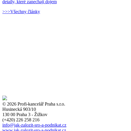
detaily, které zanechají dojem
>>>Všechny články
© 2026 Profi-kancelář Praha s.r.o.
Husinecká 903/10
130 00 Praha 3 - Žižkov
(+420)
226 258 216
info
@jak-zalozit-sro-a-podnikat.cz
www.jak-zalozit-sro-a-podnikat.cz