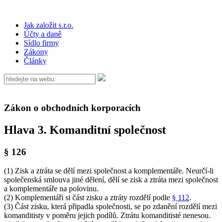
Jak založit s.r.o.
Účty a daně
Sídlo firmy
Zákony
Články
Zákon o obchodních korporacích
Hlava 3. Komanditní společnost
§ 126
(1) Zisk a ztráta se dělí mezi společnost a komplementáře. Neurčí-li
společenská smlouva jiné dělení, dělí se zisk a ztráta mezi společnost
a komplementáře na polovinu.
(2) Komplementáři si část zisku a ztráty rozdělí podle
§ 112
.
(3) Část zisku, která připadla společnosti, se po zdanění rozdělí mezi
komanditisty v poměru jejich podílů. Ztrátu komanditisté nenesou.