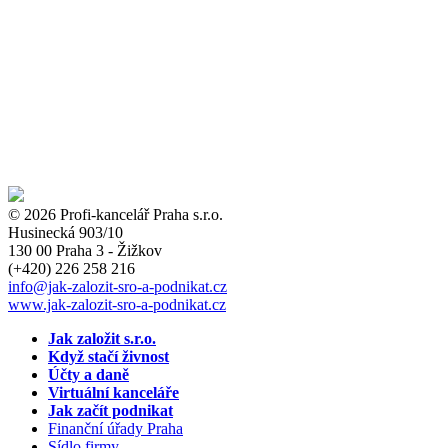
© 2026 Profi-kancelář Praha s.r.o.
Husinecká 903/10
130 00 Praha 3 - Žižkov
(+420)
226 258 216
info
@jak-zalozit-sro-a-podnikat.cz
www.jak-zalozit-sro-a-podnikat.cz
Jak založit s.r.o.
Když stačí živnost
Účty a daně
Virtuální kanceláře
Jak začít podnikat
Finanční úřady Praha
Sídlo firmy