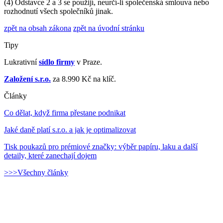
(4) Odstavce 2 a 3 se použijí, neurčí-li společenská smlouva nebo
rozhodnutí všech společníků jinak.
zpět na obsah zákona
zpět na úvodní stránku
Tipy
Lukrativní
sídlo firmy
v Praze.
Založení s.r.o.
za 8.990 Kč na klíč.
Články
Co dělat, když firma přestane podnikat
Jaké daně platí s.r.o. a jak je optimalizovat
Tisk poukazů pro prémiové značky: výběr papíru, laku a další
detaily, které zanechají dojem
>>>Všechny články