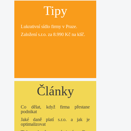
Tipy
Lukrativní
sídlo firmy
v Praze.
Založení s.r.o.
za 8.990 Kč na klíč.
Články
Co dělat, když firma přestane
podnikat
Jaké daně platí s.r.o. a jak je
optimalizovat