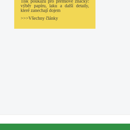
Tisk poukazů pro prémiové značky:
výběr papíru, laku a další detaily,
které zanechají dojem
>>>Všechny články