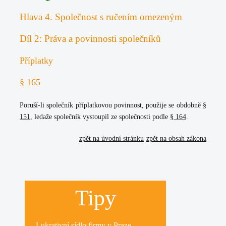
Hlava 4. Společnost s ručením omezeným
Díl 2: Práva a povinnosti společníků
Příplatky
§ 165
Poruší-li společník příplatkovou povinnost, použije se obdobně
§
151
, ledaže společník vystoupil ze společnosti podle
§ 164
.
zpět na úvodní stránku
zpět na obsah zákona
Tipy
Lukrativní
sídlo firmy
v Praze.