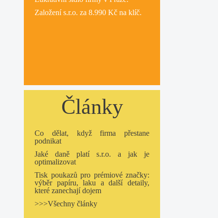
Založení s.r.o.
za 8.990 Kč na klíč.
Články
Co dělat, když firma přestane
podnikat
Jaké daně platí s.r.o. a jak je
optimalizovat
Tisk poukazů pro prémiové značky:
výběr papíru, laku a další detaily,
které zanechají dojem
>>>Všechny články