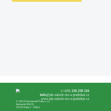
(+420)
226 258 216
info
@jak-zalozit-sro-a-podnikat.cz
www.jak-zalozit-sro-a-podnikat.cz
© 2026 Profi-kancelář Praha s.r.o.
Husinecká 903/10
130 00 Praha 3 - Žižkov