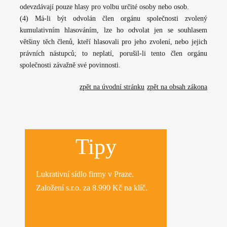
odevzdávají pouze hlasy pro volbu určité osoby nebo osob.
(4) Má-li být odvolán člen orgánu společnosti zvolený
kumulativním hlasováním, lze ho odvolat jen se souhlasem
většiny těch členů, kteří hlasovali pro jeho zvolení, nebo jejich
právních nástupců; to neplatí, porušil-li tento člen orgánu
společnosti závažně své povinnosti.
zpět na úvodní stránku
zpět na obsah zákona
Tipy
Lukrativní
sídlo firmy
v Praze.
Založení s.r.o.
za 8.990 Kč na klíč.