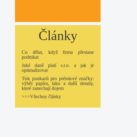
Články
Co dělat, když firma přestane
podnikat
Jaké daně platí s.r.o. a jak je
optimalizovat
Tisk poukazů pro prémiové značky:
výběr papíru, laku a další detaily,
které zanechají dojem
>>>Všechny články