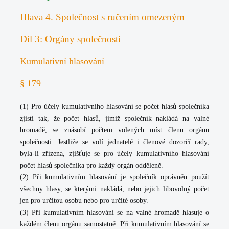
Hlava 4. Společnost s ručením omezeným
Díl 3: Orgány společnosti
Kumulativní hlasování
§ 179
(1) Pro účely kumulativního hlasování se počet hlasů společníka
zjistí tak, že počet hlasů, jimiž společník nakládá na valné
hromadě, se znásobí počtem volených míst členů orgánu
společnosti. Jestliže se volí jednatelé i členové dozorčí rady,
byla-li zřízena, zjišťuje se pro účely kumulativního hlasování
počet hlasů společníka pro každý orgán odděleně.
(2) Při kumulativním hlasování je společník oprávněn použít
všechny hlasy, se kterými nakládá, nebo jejich libovolný počet
jen pro určitou osobu nebo pro určité osoby.
(3) Při kumulativním hlasování se na valné hromadě hlasuje o
každém členu orgánu samostatně. Při kumulativním hlasování se