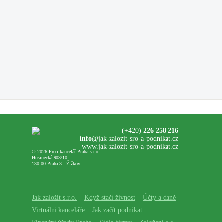
(+420)
226 258 216
info
@jak-zalozit-sro-a-podnikat.cz
www.jak-zalozit-sro-a-podnikat.cz
© 2026 Profi-kancelář Praha s.r.o.
Husinecká 903/10
130 00 Praha 3 - Žižkov
Jak založit s.r.o.
Když stačí živnost
Účty a daně
Virtuální kanceláře
Jak začít podnikat