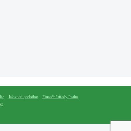
áře
Jak začít podnikat
Finanční úřady Praha
kt