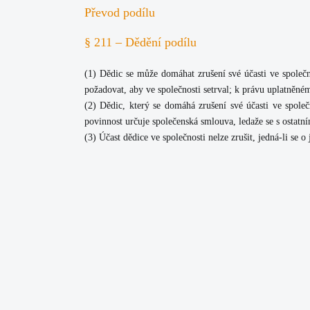
Převod podílu
§ 211 – Dědění podílu
(1) Dědic se může domáhat zrušení své účasti ve společn
požadovat, aby ve společnosti setrval; k právu uplatněné
(2) Dědic, který se domáhá zrušení své účasti ve společ
povinnost určuje společenská smlouva, ledaže se s ostatn
(3) Účast dědice ve společnosti nelze zrušit, jedná-li se o