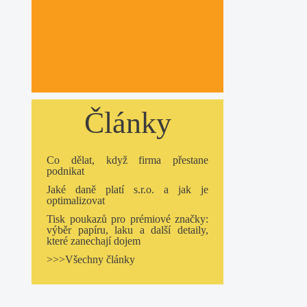
Články
Co dělat, když firma přestane
podnikat
Jaké daně platí s.r.o. a jak je
optimalizovat
Tisk poukazů pro prémiové značky:
výběr papíru, laku a další detaily,
které zanechají dojem
>>>Všechny články