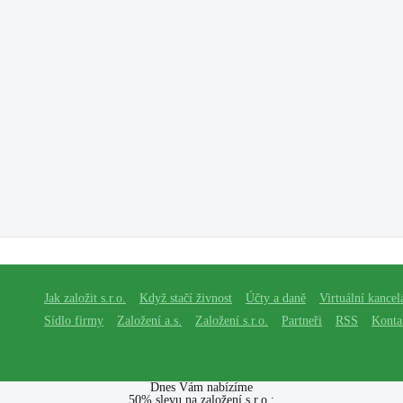
Jak založit s.r.o.
Když stačí živnost
Účty a daně
Virtuální kancel
Sídlo firmy
Založení a.s.
Založení s.r.o.
Partneři
RSS
Konta
Dnes Vám nabízíme
50% slevu na založení s.r.o.: