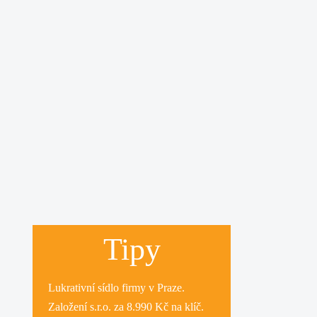
Tipy
Lukrativní
sídlo firmy
v Praze.
Založení s.r.o.
za 8.990 Kč na klíč.