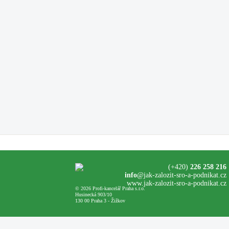
(+420)
226 258 216
info
@jak-zalozit-sro-a-podnikat.cz
www.jak-zalozit-sro-a-podnikat.cz
© 2026 Profi-kancelář Praha s.r.o.
Husinecká 903/10
130 00 Praha 3 - Žižkov