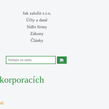
Jak založit s.r.o.
Účty a daně
Sídlo firmy
Zákony
Články
korporacích
ti