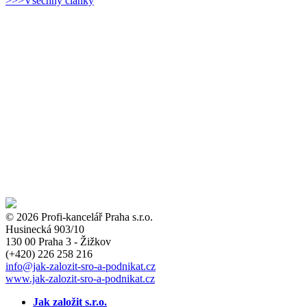
>>>Všechny články
© 2026 Profi-kancelář Praha s.r.o.
Husinecká 903/10
130 00 Praha 3 - Žižkov
(+420)
226 258 216
info
@jak-zalozit-sro-a-podnikat.cz
www.jak-zalozit-sro-a-podnikat.cz
Jak založit s.r.o.