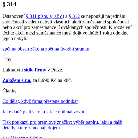
§ 314
Ustanovení
§ 311 písm. a) až d
) a
§ 312
se nepoužijí na jednání
společnosti s cílem nabytí vlastních akcií zaměstnanci společnosti
nebo akcií pro zaměstnance jí ovládaných společností. K rozdělení
těchto akcií mezi zaměstnance musí dojít ve lhůtě 1 roku ode dne
jejich nabytí.
zpět na obsah zákona
zpět na úvodní stránku
Tipy
Lukrativní
sídlo firmy
v Praze.
Založení s.r.o.
za 8.990 Kč na klíč.
Články
Co dělat, když firma přestane podnikat
Jaké daně platí s.r.o. a jak je optimalizovat
Tisk poukazů pro prémiové značky: výběr papíru, laku a další
detaily, které zanechají dojem