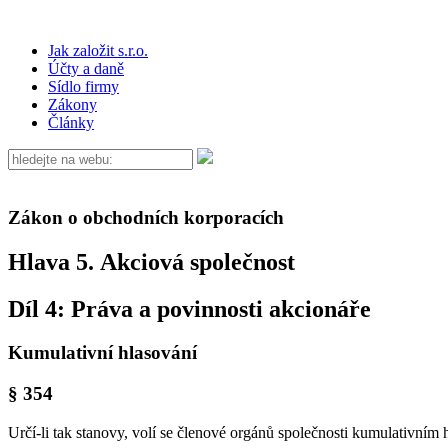
Jak založit s.r.o.
Účty a daně
Sídlo firmy
Zákony
Články
Zákon o obchodních korporacích
Hlava 5. Akciová společnost
Díl 4: Práva a povinnosti akcionáře
Kumulativní hlasování
§ 354
Určí-li tak stanovy, volí se členové orgánů společnosti kumulativním