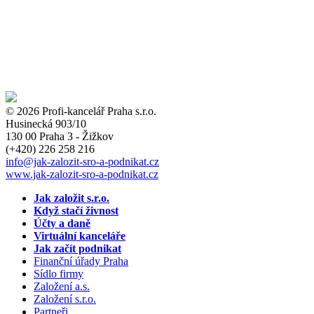
© 2026 Profi-kancelář Praha s.r.o.
Husinecká 903/10
130 00 Praha 3 - Žižkov
(+420)
226 258 216
info
@jak-zalozit-sro-a-podnikat.cz
www.jak-zalozit-sro-a-podnikat.cz
Jak založit s.r.o.
Když stačí živnost
Účty a daně
Virtuální kanceláře
Jak začít podnikat
Finanční úřady Praha
Sídlo firmy
Založení a.s.
Založení s.r.o.
Partneři