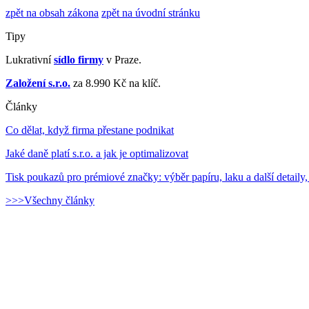
zpět na obsah zákona
zpět na úvodní stránku
Tipy
Lukrativní
sídlo firmy
v Praze.
Založení s.r.o.
za 8.990 Kč na klíč.
Články
Co dělat, když firma přestane podnikat
Jaké daně platí s.r.o. a jak je optimalizovat
Tisk poukazů pro prémiové značky: výběr papíru, laku a další detaily,
>>>Všechny články