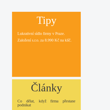
Tipy
Lukrativní
sídlo firmy
v Praze.
Založení s.r.o.
za 8.990 Kč na klíč.
Články
Co dělat, když firma přestane
podnikat