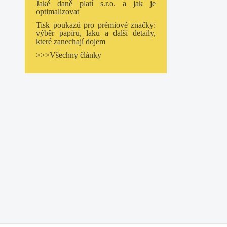
Jaké daně platí s.r.o. a jak je
optimalizovat
Tisk poukazů pro prémiové značky:
výběr papíru, laku a další detaily,
které zanechají dojem
>>>Všechny články