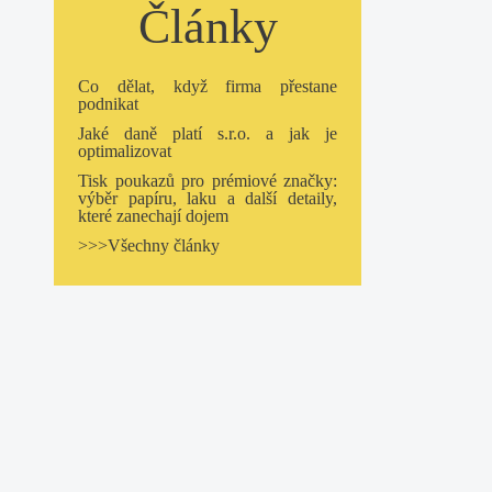
Články
Co dělat, když firma přestane
podnikat
Jaké daně platí s.r.o. a jak je
optimalizovat
Tisk poukazů pro prémiové značky:
výběr papíru, laku a další detaily,
které zanechají dojem
>>>Všechny články