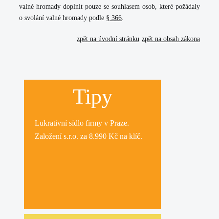
valné hromady doplnit pouze se souhlasem osob, které požádaly
o svolání valné hromady podle
§ 366
.
zpět na úvodní stránku
zpět na obsah zákona
Tipy
Lukrativní
sídlo firmy
v Praze.
Založení s.r.o.
za 8.990 Kč na klíč.