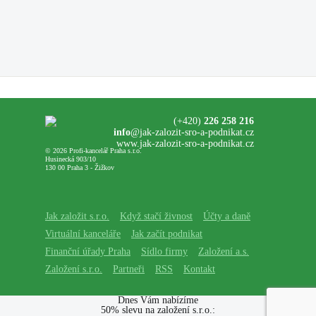
(+420)
226 258 216
info
@jak-zalozit-sro-a-podnikat.cz
www.jak-zalozit-sro-a-podnikat.cz
© 2026 Profi-kancelář Praha s.r.o.
Husinecká 903/10
130 00 Praha 3 - Žižkov
Jak založit s.r.o.
Když stačí živnost
Účty a daně
Virtuální kanceláře
Jak začít podnikat
Finanční úřady Praha
Sídlo firmy
Založení a.s.
Založení s.r.o.
Partneři
RSS
Kontakt
Dnes Vám nabízíme
50% slevu na založení s.r.o.: