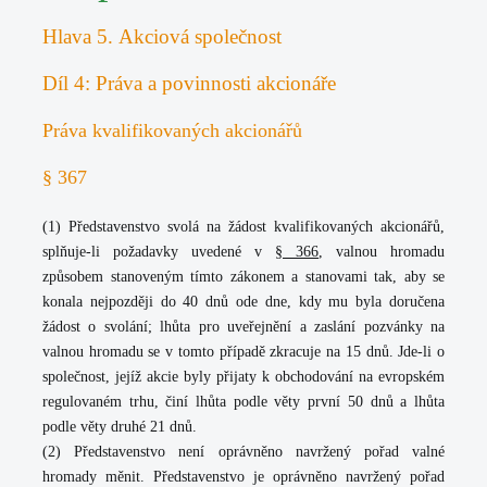
Hlava 5. Akciová společnost
Díl 4: Práva a povinnosti akcionáře
Práva kvalifikovaných akcionářů
§ 367
(1) Představenstvo svolá na žádost kvalifikovaných akcionářů,
splňuje-li požadavky uvedené v
§ 366
, valnou hromadu
způsobem stanoveným tímto zákonem a stanovami tak, aby se
konala nejpozději do 40 dnů ode dne, kdy mu byla doručena
žádost o svolání; lhůta pro uveřejnění a zaslání pozvánky na
valnou hromadu se v tomto případě zkracuje na 15 dnů. Jde-li o
společnost, jejíž akcie byly přijaty k obchodování na evropském
regulovaném trhu, činí lhůta podle věty první 50 dnů a lhůta
podle věty druhé 21 dnů.
(2) Představenstvo není oprávněno navržený pořad valné
hromady měnit. Představenstvo je oprávněno navržený pořad