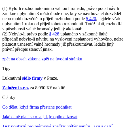
(1) Bylo-li rozhodnuto mimo valnou hromadu, právo podat návrh
zanikne uplynutím 3 měsíců ode dne, kdy se navrhovatel dozvěděl
nebo mohl dozvědět o přijetí rozhodnutí podle
§ 420
, nejdéle však
uplynutím 1 roku od přijetí tohoto rozhodnutí. Totéž platí, rozhodl-li
v působnosti valné hromady jediný akcionář.
(2) Nebylo-li právo podle
§ 428
uplatněno v zákonné lhůtě,
případně nebylo-li návrhu na vyslovení neplatnosti vyhověno, nelze
platnost usnesení valné hromady již přezkoumávat, ledaže jiný
právní předpis stanoví jinak.
zpět na obsah zákona
zpět na úvodní stránku
Tipy
Lukrativní
sídlo firmy
v Praze.
Založení s.r.o.
za 8.990 Kč na klíč.
Články
Co dělat, když firma přestane podnikat
Jaké daně platí s.r.o. a jak je optimalizovat
Tisk poukazů pro prémiové značky: výběr papíru, laku a další