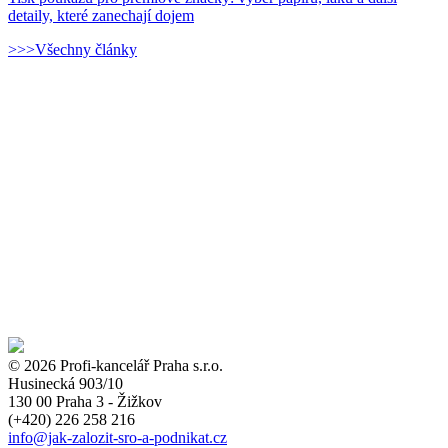
detaily, které zanechají dojem
>>>Všechny články
© 2026 Profi-kancelář Praha s.r.o.
Husinecká 903/10
130 00 Praha 3 - Žižkov
(+420)
226 258 216
info
@jak-zalozit-sro-a-podnikat.cz