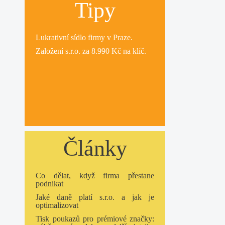
Tipy
Lukrativní
sídlo firmy
v Praze.
Založení s.r.o.
za 8.990 Kč na klíč.
Články
Co dělat, když firma přestane
podnikat
Jaké daně platí s.r.o. a jak je
optimalizovat
Tisk poukazů pro prémiové značky: