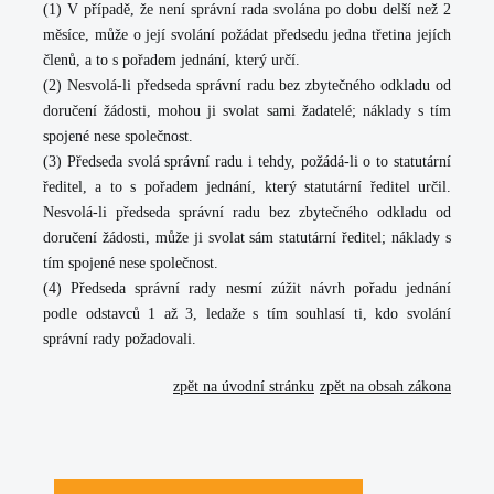
(1) V případě, že není správní rada svolána po dobu delší než 2
měsíce, může o její svolání požádat předsedu jedna třetina jejích
členů, a to s pořadem jednání, který určí.
(2) Nesvolá-li předseda správní radu bez zbytečného odkladu od
doručení žádosti, mohou ji svolat sami žadatelé; náklady s tím
spojené nese společnost.
(3) Předseda svolá správní radu i tehdy, požádá-li o to statutární
ředitel, a to s pořadem jednání, který statutární ředitel určil.
Nesvolá-li předseda správní radu bez zbytečného odkladu od
doručení žádosti, může ji svolat sám statutární ředitel; náklady s
tím spojené nese společnost.
(4) Předseda správní rady nesmí zúžit návrh pořadu jednání
podle odstavců 1 až 3, ledaže s tím souhlasí ti, kdo svolání
správní rady požadovali.
zpět na úvodní stránku
zpět na obsah zákona