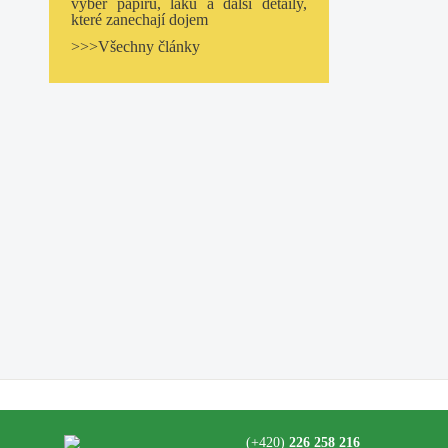
výběr papíru, laku a další detaily,
které zanechají dojem
>>>Všechny články
(+420)
226 258 216