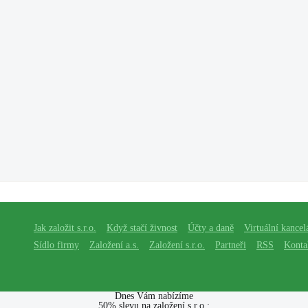
Jak založit s.r.o.
Když stačí živnost
Účty a daně
Virtuální kancel
Sídlo firmy
Založení a.s.
Založení s.r.o.
Partneři
RSS
Konta
Dnes Vám nabízíme
50% slevu na založení s.r.o.: