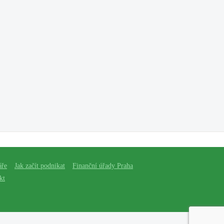
áře
Jak začít podnikat
Finanční úřady Praha
kt