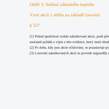
Oddíl 3: Snížení základního kapitálu
Vzetí akcií z oběhu na základě losování
§ 527
(1) Pokud společnost vydala zaknihované akcie, podá před
současně požádá o výpis z této evidence, který musí obsaho
(2) Po dobu, kdy jsou akcie očíslovány, se pozastavuje pr
(3) Losování zaknihovaných akcií se provede nejpozději 