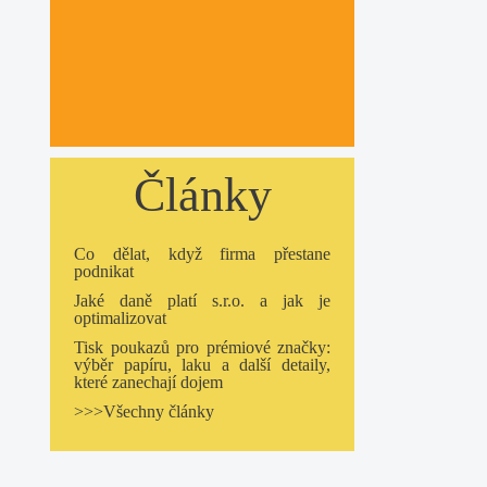
Články
Co dělat, když firma přestane
podnikat
Jaké daně platí s.r.o. a jak je
optimalizovat
Tisk poukazů pro prémiové značky:
výběr papíru, laku a další detaily,
které zanechají dojem
>>>Všechny články