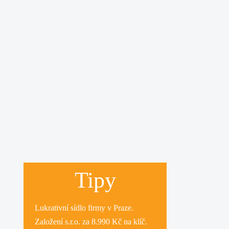
Tipy
Lukrativní
sídlo firmy
v Praze.
Založení s.r.o.
za 8.990 Kč na klíč.