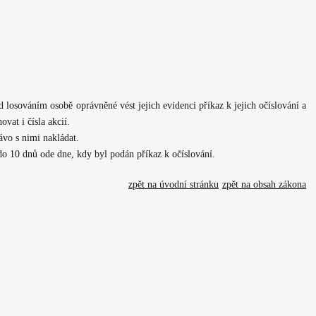
 losováním osobě oprávněné vést jejich evidenci příkaz k jejich očíslování a
vat i čísla akcií.
ávo s nimi nakládat.
do 10 dnů ode dne, kdy byl podán příkaz k očíslování.
zpět na úvodní stránku
zpět na obsah zákona