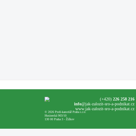
(+420)
226 258 216
info
@jak-zalozit-sro-a-podnikat.cz
www.jak-zalozit-sro-a-podnikat.cz
© 2026 Profi-kancelář Praha s.r.o.
Husinecká 903/10
130 00 Praha 3 - Žižkov