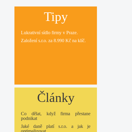
Tipy
Lukrativní
sídlo firmy
v Praze.
Založení s.r.o.
za 8.990 Kč na klíč.
Články
Co dělat, když firma přestane
podnikat
Jaké daně platí s.r.o. a jak je
optimalizovat