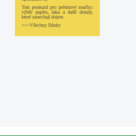
Tisk poukazů pro prémiové značky:
výběr papíru, laku a další detaily,
které zanechají dojem
>>>Všechny články