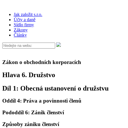
Jak založit s.r.o.
Účty a daně
Sídlo firmy
Zákony
Články
Zákon o obchodních korporacích
Hlava 6. Družstvo
Díl 1: Obecná ustanovení o družstvu
Oddíl 4: Práva a povinnosti členů
Pododdíl 6: Zánik členství
Způsoby zániku členství