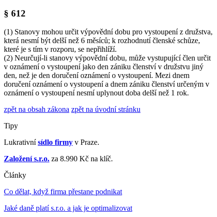
§ 612
(1) Stanovy mohou určit výpovědní dobu pro vystoupení z družstva,
která nesmí být delší než 6 měsíců; k rozhodnutí členské schůze,
které je s tím v rozporu, se nepřihlíží.
(2) Neurčují-li stanovy výpovědní dobu, může vystupující člen určit
v oznámení o vystoupení jako den zániku členství v družstvu jiný
den, než je den doručení oznámení o vystoupení. Mezi dnem
doručení oznámení o vystoupení a dnem zániku členství určeným v
oznámení o vystoupení nesmí uplynout doba delší než 1 rok.
zpět na obsah zákona
zpět na úvodní stránku
Tipy
Lukrativní
sídlo firmy
v Praze.
Založení s.r.o.
za 8.990 Kč na klíč.
Články
Co dělat, když firma přestane podnikat
Jaké daně platí s.r.o. a jak je optimalizovat