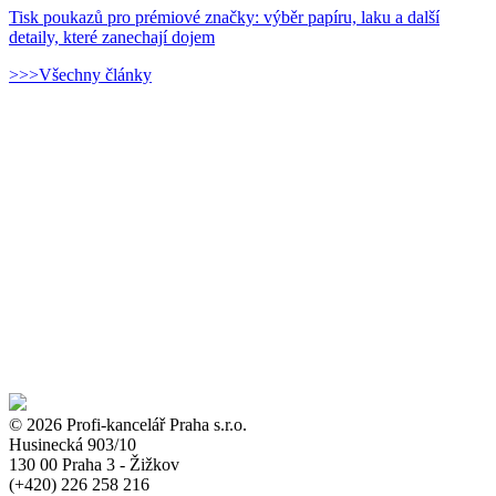
Tisk poukazů pro prémiové značky: výběr papíru, laku a další
detaily, které zanechají dojem
>>>Všechny články
© 2026 Profi-kancelář Praha s.r.o.
Husinecká 903/10
130 00 Praha 3 - Žižkov
(+420)
226 258 216