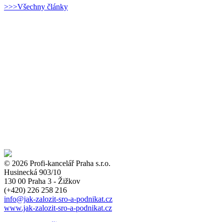
>>>Všechny články
© 2026 Profi-kancelář Praha s.r.o.
Husinecká 903/10
130 00 Praha 3 - Žižkov
(+420)
226 258 216
info
@jak-zalozit-sro-a-podnikat.cz
www.jak-zalozit-sro-a-podnikat.cz