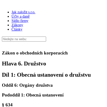
Jak založit s.r.o.
Účty a daně
Sídlo firmy
Zákony
Články
Zákon o obchodních korporacích
Hlava 6. Družstvo
Díl 1: Obecná ustanovení o družstvu
Oddíl 6: Orgány družstva
Pododdíl 1: Obecná ustanovení
§ 634