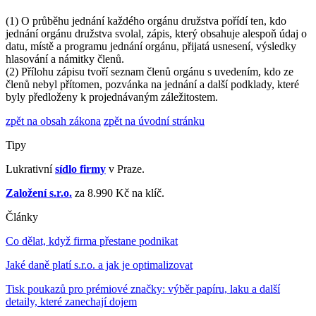
(1) O průběhu jednání každého orgánu družstva pořídí ten, kdo
jednání orgánu družstva svolal, zápis, který obsahuje alespoň údaj o
datu, místě a programu jednání orgánu, přijatá usnesení, výsledky
hlasování a námitky členů.
(2) Přílohu zápisu tvoří seznam členů orgánu s uvedením, kdo ze
členů nebyl přítomen, pozvánka na jednání a další podklady, které
byly předloženy k projednávaným záležitostem.
zpět na obsah zákona
zpět na úvodní stránku
Tipy
Lukrativní
sídlo firmy
v Praze.
Založení s.r.o.
za 8.990 Kč na klíč.
Články
Co dělat, když firma přestane podnikat
Jaké daně platí s.r.o. a jak je optimalizovat
Tisk poukazů pro prémiové značky: výběr papíru, laku a další
detaily, které zanechají dojem