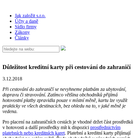
Jak založit s.r.o.
Účty a daně
Sídlo firmy
Zákony
Články
Důležitost kreditní karty při cestování do zahraničí
3.12.2018
Při cestování do zahraničí se nevyhneme platbám za ubytování,
dopravu či stravování. Zatímco většina obchodníků přijímá
hotovostní platby zpravidla pouze v místní měně, kartu lze využít
prakticky ve všech destinacích, bez ohledu na to, v jaké měně je
vedena.
Pro placení na zahraničních cestách je vhodné držet část prostředků
v hotovosti a další prostředky mít k dispozici
prostřednictvím
platebních nebo kreditních karet
. Platební a kreditní karty přijímají