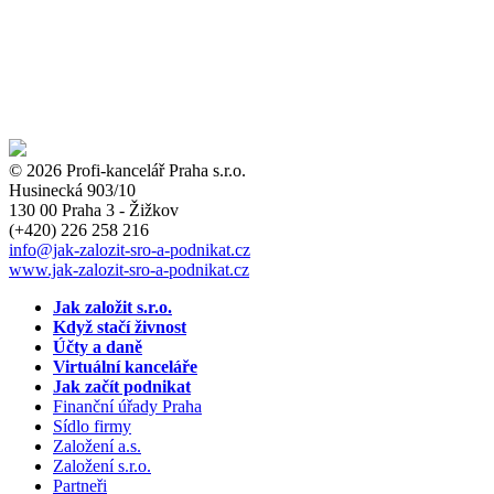
© 2026 Profi-kancelář Praha s.r.o.
Husinecká 903/10
130 00 Praha 3 - Žižkov
(+420)
226 258 216
info
@jak-zalozit-sro-a-podnikat.cz
www.jak-zalozit-sro-a-podnikat.cz
Jak založit s.r.o.
Když stačí živnost
Účty a daně
Virtuální kanceláře
Jak začít podnikat
Finanční úřady Praha
Sídlo firmy
Založení a.s.
Založení s.r.o.
Partneři