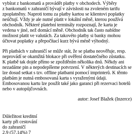
vybírat z bankomatů a provádět platby v obchodech. Výběry
z bankomatů v zahraničí bývají v závislosti na zvoleném tarifu
zpoplatněny. Naproti tomu za platby kartou se klientovi poplatky
neúčtují. Vždy je ale nutné platit v lokální měně, kterou používá
obchodník. Některé platební terminály rozpoznají, že karta je
vedena v jiné, než domácí měně. Obchodník tak často nabídne
možnost platit ve valutách. Za takovéto platby si banky mohou
účtovat poplatky a přepočítací kurz bývá méně výhodný.
Při platbách v zahraničí se může stát, že se platba neověřuje, resp.
neprovádí se okamžitá blokace při ověření dostatečného zůstatku.
K platbě tak dojde přímo se zpožděním několika dnů. Někdy ani
nezadáme pin a nepodepíšeme potvrzení. V některých destinacích se
lze dosud setkat s tzv. offline platbami pomocí imprinterů. K těmto
platbám je nutná embosovaná karta s vyraženými údaji.
Embosovanou kartu lze použít také jako garanci při rezervaci hotelů
nebo v autopůjčovnách.
autor: Josef Blažek (Inzerce)
Důležitost kreditní
karty při cestování
do zahraničí
2.9
(57.14%)
7