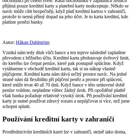
obchodníci po celém světě. Řada obchodníků v západních zemích
přijímá pouze kreditní karty a platební karty neakceptuje. Někdo se
navíc může cítit bezpečněji, když platí kreditní kartou v zahraničí,
protože to nemá přímý dopad na jeho účet. Je to karta kreditní, kde
platíme penězi banky.
Autor:
Håkan Dahlström
Vzniká nám tedy dluh vůči bance a ten teprve následně zaplatíme
převodem z běžného účtu. Kreditní karta představuje úvěrový limit,
do kterého lze čerpat peníze, které pak postupně splácíme. Když
vytáhneme v obchodě kreditní kartu, tak si na nákup vlastně
půjčujeme. Kreditní karta nám dává určitý prostor navíc. Na jedné
straně nám dá flexibilitu při půjčení peněz a prostor při splácení,
které může trvat 40 až 70 dnů. Když bance v této smluvené době
peníze vrátíme, neplatíme vůbec žádný úrok. Při opožděné platbě
však banka požaduje relativně vysoký úrok. Při používání kreditní
karty je nutné používat zdravý rozum a nepůjčovat si více, než jsme
schopni splatit.
Používání kreditní karty v zahraničí
Prostřednictvím kreditních karet lze v zahraničí, stejně jako doma,