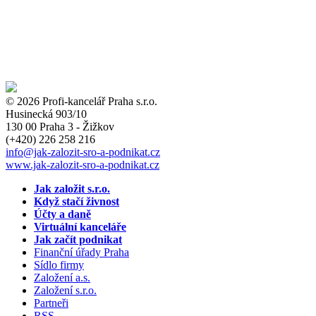
© 2026 Profi-kancelář Praha s.r.o.
Husinecká 903/10
130 00 Praha 3 - Žižkov
(+420)
226 258 216
info
@jak-zalozit-sro-a-podnikat.cz
www.jak-zalozit-sro-a-podnikat.cz
Jak založit s.r.o.
Když stačí živnost
Účty a daně
Virtuální kanceláře
Jak začít podnikat
Finanční úřady Praha
Sídlo firmy
Založení a.s.
Založení s.r.o.
Partneři
RSS