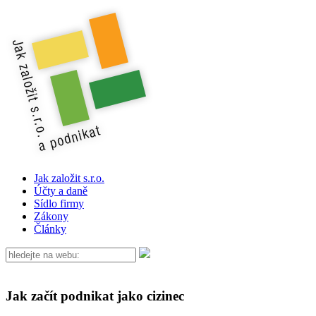
Jak založit s.r.o.
Účty a daně
Sídlo firmy
Zákony
Články
Jak začít podnikat jako cizinec