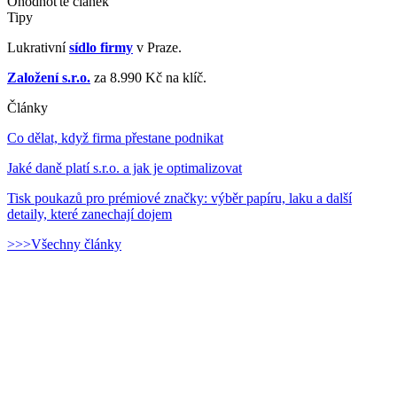
Ohodnoťte článek
Tipy
Lukrativní
sídlo firmy
v Praze.
Založení s.r.o.
za 8.990 Kč na klíč.
Články
Co dělat, když firma přestane podnikat
Jaké daně platí s.r.o. a jak je optimalizovat
Tisk poukazů pro prémiové značky: výběr papíru, laku a další
detaily, které zanechají dojem
>>>Všechny články