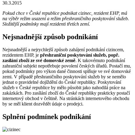
30.3.2015
Pokud chce v České republice podnikat cizinec, rezident EHP, má
na výběr režim usazení a režim přeshraničního poskytování služeb.
Složitější podmínky mají rezidenti třetích zemí.
Nejsnadnější způsob podnikání
Nejsnadnější a nejrychlejší způsob zahájení podnikání cizincem,
rezidentem EHP, je
přeshraniční poskytování služeb, popř.
zasílání zboží ze své domovské země
. K takovémuto podnikání
zahraniční subjekt nepotřebuje povolení českých úřadů. Postačí mu,
pokud podmínky pro výkon dané činnosti splňuje ve své domovské
zemi. V případě přeshraničního poskytování služeb by se nemělo
jednat o pravidelné dojíždění do České republiky. Poskytování
služeb v České republice by mělo působit jako nahodilá práce na
zakázkách. Pro zasílání zboží do České republiky prakticky postačí
internetový obchod v češtině. Na stránkách internetového obchodu
by se měl klient dozvědět údaje o prodejci.
Splnění podmínek podnikání