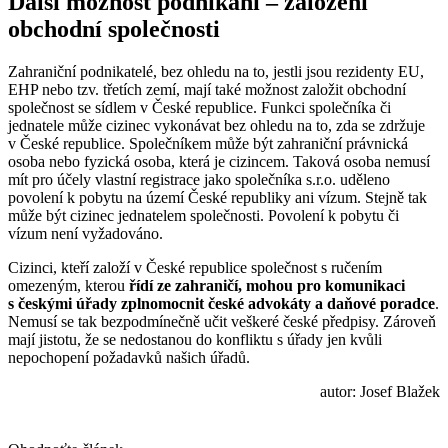
Další možnost podnikání – založení
obchodní společnosti
Zahraniční podnikatelé, bez ohledu na to, jestli jsou rezidenty EU,
EHP nebo tzv. třetích zemí, mají také možnost založit obchodní
společnost se sídlem v České republice. Funkci společníka či
jednatele může cizinec vykonávat bez ohledu na to, zda se zdržuje
v České republice. Společníkem může být zahraniční právnická
osoba nebo fyzická osoba, která je cizincem. Taková osoba nemusí
mít pro účely vlastní registrace jako společníka s.r.o. uděleno
povolení k pobytu na území České republiky ani vízum. Stejně tak
může být cizinec jednatelem společnosti. Povolení k pobytu či
vízum není vyžadováno.
Cizinci, kteří založí v České republice společnost s ručením
omezeným, kterou
řídí ze zahraničí, mohou pro komunikaci
s českými úřady zplnomocnit české advokáty a daňové poradce
.
Nemusí se tak bezpodmínečně učit veškeré české předpisy. Zároveň
mají jistotu, že se nedostanou do konfliktu s úřady jen kvůli
nepochopení požadavků našich úřadů.
autor: Josef Blažek