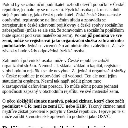
Pokud by se zahraniční podnikatel rozhodl otevřít pobočku v České
republice, jednalo by se o usazení. Fyzická osoba pak musí splnit
stejné podmínky, jako český podnikatel. Získá české živnostenské
oprávnění, registruje se na finančním úřadu a zpravidla se
zaregistruje u české zdravotní pojišťovny a české správy sociálního
zabezpečení (může se ale stát, že zdravotním a sociálním pojištěním
bude spadat pod svou mateřskou zemi). Pokud
již podniká ve své
zemi, může se registrovat jako organizační složka zahraničního
podnikatele
. Jedná se víceméně o administrativní záležitost. Za své
závazky bude vždy odpovědná fyzická osoba.
Zahraniční právnická osoba může v České republice založit
organizační složku. Nemusí tak skládat základní kapitál, registraci
v obchodním rejstříku se ale nevyhne. Za jednání organizační složky
v České republice je odpovědný její vedoucí. Ten ale není jejím
statutárním orgánem. Nesmí tak např. udělit plnou moc
k zastupování daňovému poradci. To může učinit pouze jednatel
společnosti zapsaný v obchodním rejstříku ve své mateřské zemi.
O něco
složitější situace nastává, pokud cizinec, který chce začít
podnikat v ČR, není ze zemí EU nebo EHP
. Takový cizinec musí
nejdříve získat povolení k pobytu v České republice. Teprve po té si
může zařídit živnostenské oprávnění a podnikat jako OSVČ.