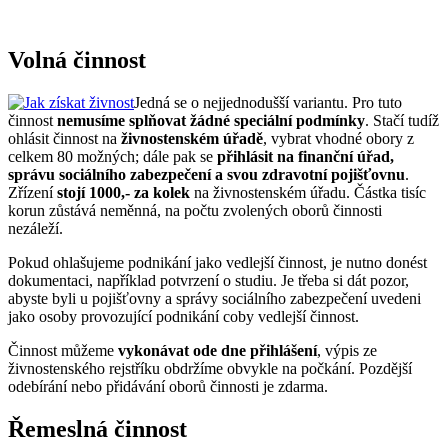
Volná činnost
Jedná se o nejjednodušší variantu. Pro tuto
činnost
nemusíme splňovat žádné speciální podmínky
. Stačí tudíž
ohlásit činnost na
živnostenském úřadě
, vybrat vhodné obory z
celkem 80 možných; dále pak se
přihlásit na finanční úřad,
správu sociálního zabezpečení a svou zdravotní pojišťovnu
.
Zřízení
stojí 1000,- za kolek
na živnostenském úřadu. Částka tisíc
korun zůstává neměnná, na počtu zvolených oborů činnosti
nezáleží.
Pokud ohlašujeme podnikání jako vedlejší činnost, je nutno donést
dokumentaci, například potvrzení o studiu. Je třeba si dát pozor,
abyste byli u pojišťovny a správy sociálního zabezpečení uvedeni
jako osoby provozující podnikání coby vedlejší činnost.
Činnost můžeme
vykonávat ode dne přihlášení
, výpis ze
živnostenského rejstříku obdržíme obvykle na počkání. Pozdější
odebírání nebo přidávání oborů činnosti je zdarma.
Řemeslná činnost