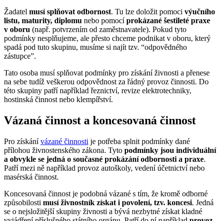
Žadatel
musí splňovat odbornost
. Tu lze doložit pomoci
výučního
listu, maturity, diplomu
nebo pomocí
prokázané šestileté praxe
v oboru
(např. potvrzením od zaměstnavatele). Pokud tyto
podmínky nesplňujeme, ale přesto chceme podnikat v oboru, který
spadá pod tuto skupinu, musíme si najít tzv. “odpovědného
zástupce”.
Tato osoba musí splňovat podmínky pro získání živnosti a přenese
na sebe tudíž veškerou odpovědnost za řádný provoz činnosti. Do
této skupiny patří například řeznictví, revize elektrotechniky,
hostinská činnost nebo klempířství.
Vázaná činnost a koncesovaná činnost
Pro získání
vázané činnosti
je potřeba splnit podmínky dané
přílohou živnostenského zákona. Tyto
podmínky jsou individuální
a obvykle se jedná o současné prokázání odbornosti a praxe
.
Patří mezi ně například provoz autoškoly, vedení účetnictví nebo
masérská činnost.
Koncesovaná činnost je podobná vázané s tím, že kromě odborné
způsobilosti
musí živnostník získat i povolení, tzv. koncesi
. Jedná
se o nejsložitější skupiny živnosti a bývá nezbytné získat kladné
vyjádření příslušného státního orgánu. Patří do ní například
provoz