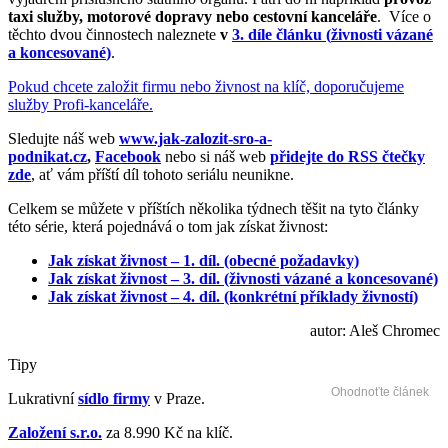
taxi služby, motorové dopravy nebo cestovní kanceláře
. Více o
těchto dvou činnostech naleznete
v
3. díle článku (
živnosti vázané
a koncesované
)
.
Pokud chcete založit firmu nebo živnost na klíč, doporučujeme
služby Profi-kanceláře.
Sledujte náš web
www.jak-zalozit-sro-a-
podnikat.cz
,
Facebook
nebo si náš web
přidejte do RSS čtečky
zde
, ať vám příští díl tohoto seriálu neunikne.
Celkem se můžete v příštích několika týdnech těšit na tyto články
této série, která pojednává o tom jak získat živnost:
Jak získat živnost – 1. díl. (obecné požadavky)
Jak získat živnost – 3. díl. (živnosti vázané a koncesované)
Jak získat živnost – 4. díl. (konkrétní příklady živností)
autor: Aleš Chromec
Tipy
Ohodnoťte článek
Lukrativní
sídlo firmy
v Praze.
Založení s.r.o.
za 8.990 Kč na klíč.