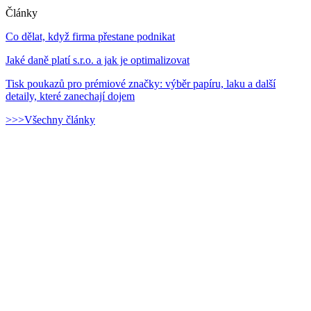
Články
Co dělat, když firma přestane podnikat
Jaké daně platí s.r.o. a jak je optimalizovat
Tisk poukazů pro prémiové značky: výběr papíru, laku a další
detaily, které zanechají dojem
>>>Všechny články