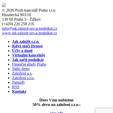
© 2026 Profi-kancelář Praha s.r.o.
Husinecká 903/10
130 00 Praha 3 - Žižkov
(+420)
226 258 216
info
@jak-zalozit-sro-a-podnikat.cz
www.jak-zalozit-sro-a-podnikat.cz
Jak založit s.r.o.
Když stačí živnost
Účty a daně
Virtuální kanceláře
Jak začít podnikat
Finanční úřady Praha
Sídlo firmy
Založení a.s.
Založení s.r.o.
Partneři
RSS
Kontakt
Dnes Vám nabízíme
50% slevu na založení s.r.o.: