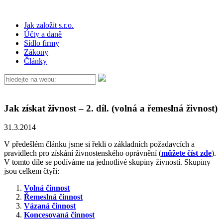
Jak založit s.r.o.
Účty a daně
Sídlo firmy
Zákony
Články
Jak získat živnost – 2. díl. (volná a řemeslná živnost)
31.3.2014
V předešlém článku jsme si řekli o základních požadavcích a
pravidlech pro získání živnostenského oprávnění (
můžete číst zde
).
V tomto díle se podíváme na jednotlivé skupiny živností. Skupiny
jsou celkem čtyři:
Volná činnost
Řemeslná činnost
Vázaná činnost
Koncesovaná činnost